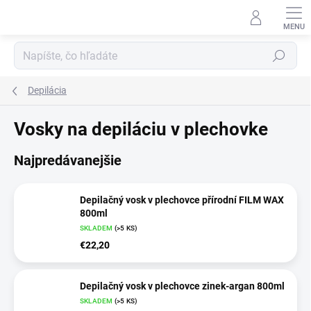
Prejsť
na
obsah
Hľadať
Depilácia
Vosky na depiláciu v plechovke
Najpredávanejšie
Depilačný vosk v plechovce přírodní FILM WAX
800ml
SKLADEM
(>5 KS)
€22,20
Depilačný vosk v plechovce zinek-argan 800ml
SKLADEM
(>5 KS)