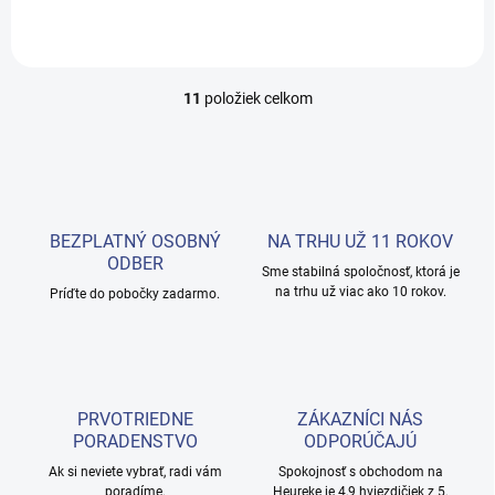
11
položiek celkom
O
v
l
á
d
a
c
BEZPLATNÝ OSOBNÝ
NA TRHU UŽ 11 ROKOV
i
ODBER
e
Sme stabilná spoločnosť, ktorá je
na trhu už viac ako 10 rokov.
p
Príďte do pobočky zadarmo.
r
v
k
y
v
PRVOTRIEDNE
ZÁKAZNÍCI NÁS
ý
PORADENSTVO
ODPORÚČAJÚ
p
i
Ak si neviete vybrať, radi vám
Spokojnosť s obchodom na
s
poradíme.
Heureke je 4,9 hviezdičiek z 5.