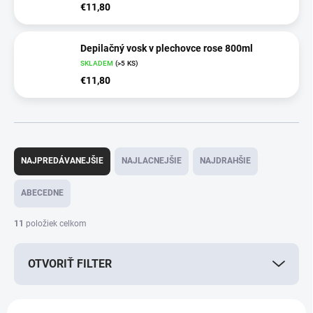
€11,80
Depilačný vosk v plechovce rose 800ml
SKLADEM
(>5 KS)
€11,80
R
a
NAJPREDÁVANEJŠIE
NAJLACNEJŠIE
NAJDRAHŠIE
d
e
ABECEDNE
n
i
11
položiek celkom
e
p
OTVORIŤ FILTER
r
o
d
V
u