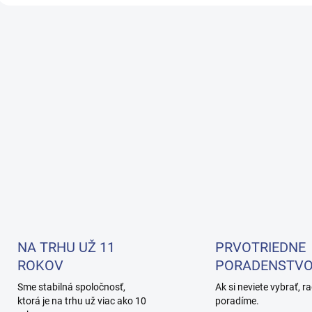
O
v
l
á
d
a
c
i
e
p
r
v
k
y
v
ý
p
NA TRHU UŽ 11
PRVOTRIEDNE
i
s
ROKOV
PORADENSTV
u
Sme stabilná spoločnosť,
Ak si neviete vybrať, r
ktorá je na trhu už viac ako 10
poradíme.