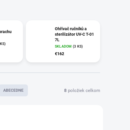
Ohřívač ručníků a
prachu
sterilizátor UV-C T-01
7L
 KS)
SKLADOM
(3 KS)
€162
8
položiek celkom
ABECEDNE