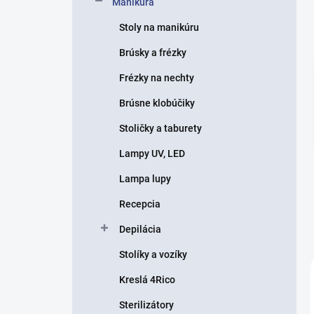
Manikúra
e
l
Stoly na manikúru
Brúsky a frézky
Frézky na nechty
Brúsne klobúčiky
Stoličky a taburety
Lampy UV, LED
Lampa lupy
Recepcia
Depilácia
Stolíky a vozíky
Kreslá 4Rico
Sterilizátory