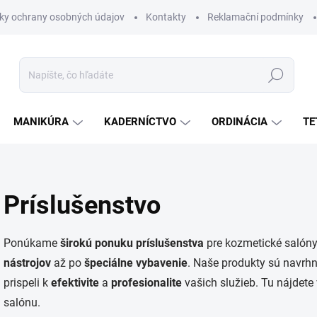
ky ochrany osobných údajov
Kontakty
Reklamační podmínky
Hľadať
MANIKÚRA
KADERNÍCTVO
ORDINÁCIA
TE
Príslušenstvo
Ponúkame
širokú
ponuku
príslušenstva
pre kozmetické salóny
nástrojov
až po
špeciálne vybavenie
. Naše produkty sú navrh
prispeli k
efektivite
a
profesionalite
vašich služieb. Tu nájdete
salónu.