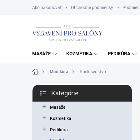
Prejsť
Ako nakupovať
Obchodné podmienky
Podmien
na
obsah
MASÁŽE
KOZMETIKA
PEDIKÚRA
Domov
Manikúra
Príslušenstvo
B
Kategórie
o
Preskočiť
č
kategórie
n
Masáže
ý
Kozmetika
p
a
Pedikúra
n