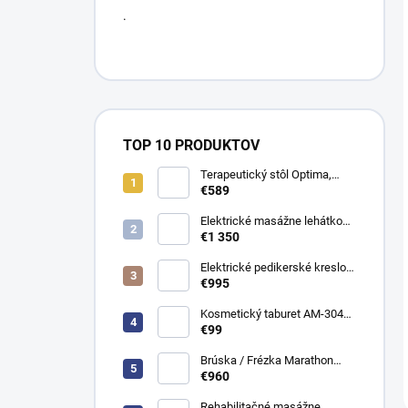
.
TOP 10 PRODUKTOV
Terapeutický stôl Optima,
elektrické nastavenie výšky s
€589
ručným ovládačom – Satin
Comfort k701 biely
Elektrické masážne lehátko
Evero V4 ERGO Soft Touch
€1 350
K622 Šedé
Elektrické pedikerské kreslo
SILLON CLASSIC PEDI 3
€995
motory biele
Kosmetický taburet AM-304
stolička
€99
Brúska / Frézka Marathon
Cyclone - Vac s odsávačem
€960
bezuhlíková
Rehabilitačné masážne