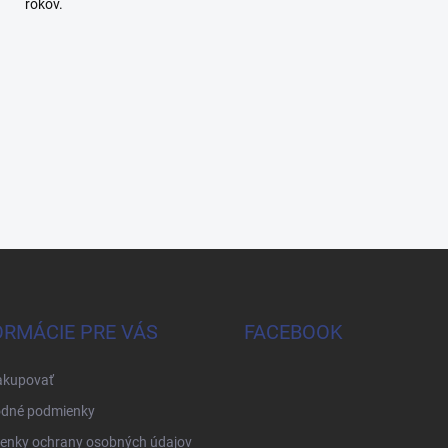
rokov.
ORMÁCIE PRE VÁS
FACEBOOK
akupovať
dné podmienky
enky ochrany osobných údajov