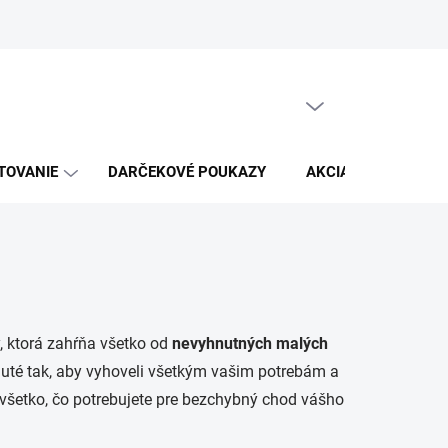
Moja objednávka
PRÁZDNY KOŠÍK
NÁKUPNÝ
KOŠÍK
TOVANIE
DARČEKOVÉ POUKAZY
AKCIA
KABELK
, ktorá zahŕňa všetko od
nevyhnutných
malých
nuté tak, aby vyhoveli všetkým vašim potrebám a
 všetko, čo potrebujete pre bezchybný chod vášho