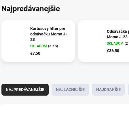
Najpredávanejšie
Kartušový filter pre
Odsávačka 
odsávačku Momo J-
Momo J-23
23
SKLADOM
(2
SKLADOM
(3 KS)
€36,50
€7,50
R
a
NAJPREDÁVANEJŠIE
NAJLACNEJŠIE
NAJDRAHŠIE
d
e
n
V
i
ý
NOVINKA
e
p
p
i