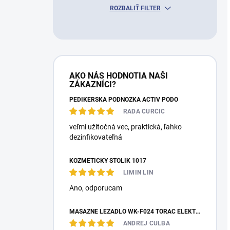
ROZBALIŤ FILTER
AKO NÁS HODNOTIA NAŠI
ZÁKAZNÍCI?
PEDIKÉRSKÁ PODNOŽKA ACTIV PODO
RADA ĆURČIĆ
veľmi užitočná vec, praktická, ľahko
dezinfikovateľná
KOZMETICKÝ STOLÍK 1017
LIMIN LIN
Ano, оdporucam
MASÁŽNE LEŽADLO WK-F024 TORAC ELEKTRICKÉ
ANDREJ CULBA