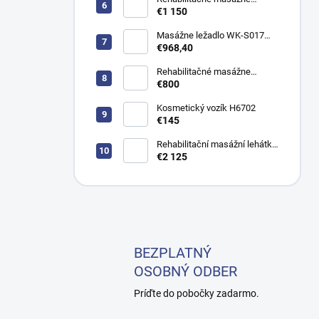
ležadlo JSR 3 L manuálne
€1 150
Masážne ležadlo WK-S017
OCCI
€968,40
Rehabilitačné masážne
ležadlo KSR manuálne
€800
Kosmetický vozík H6702
€145
Rehabilitační masážní lehátko
ACU elektrické vojtova
€2 125
metoda Bobath
BEZPLATNÝ
OSOBNÝ ODBER
Príďte do pobočky zadarmo.