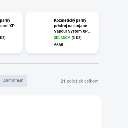
 parný
Kozmetický parný
ourel XP
prístroj na stojane
Vapour System XP
(DEC 16)
 KS)
SKLADOM
(3 KS)
€685
21
položiek celkom
ABECEDNE