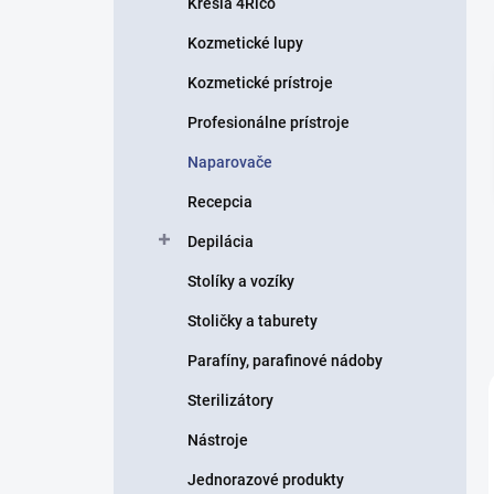
Kreslá 4Rico
e
l
Kozmetické lupy
Kozmetické prístroje
Profesionálne prístroje
Naparovače
Recepcia
Depilácia
Stolíky a vozíky
Stoličky a taburety
Parafíny, parafinové nádoby
Sterilizátory
Nástroje
Jednorazové produkty