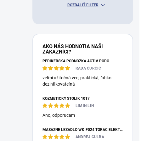
ROZBALIŤ FILTER
AKO NÁS HODNOTIA NAŠI
ZÁKAZNÍCI?
PEDIKÉRSKÁ PODNOŽKA ACTIV PODO
RADA ĆURČIĆ
veľmi užitočná vec, praktická, ľahko
dezinfikovateľná
KOZMETICKÝ STOLÍK 1017
LIMIN LIN
Ano, оdporucam
MASÁŽNE LEŽADLO WK-F024 TORAC ELEKTRICKÉ
ANDREJ CULBA