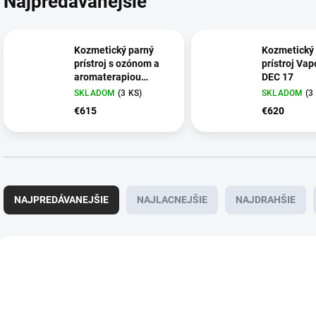
Najpredávanejšie
Kozmetický parný
Kozmetický
prístroj s ozónom a
prístroj Vap
aromaterapiou
DEC 17
DECOVAP DEC 24
SKLADOM
(3 KS)
SKLADOM
(3
€615
€620
R
a
NAJPREDÁVANEJŠIE
NAJLACNEJŠIE
NAJDRAHŠIE
d
e
n
V
i
ý
e
p
p
i
r
s