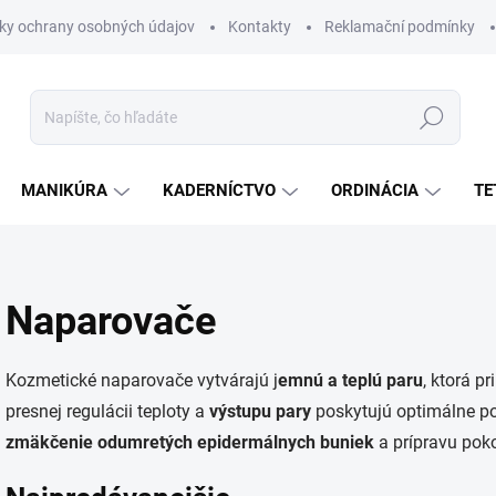
ky ochrany osobných údajov
Kontakty
Reklamační podmínky
Hľadať
MANIKÚRA
KADERNÍCTVO
ORDINÁCIA
TE
Naparovače
Kozmetické naparovače vytvárajú j
emnú a teplú paru
, ktorá p
presnej regulácii teploty a
výstupu pary
poskytujú optimálne 
zmäkčenie odumretých epidermálnych buniek
a prípravu poko