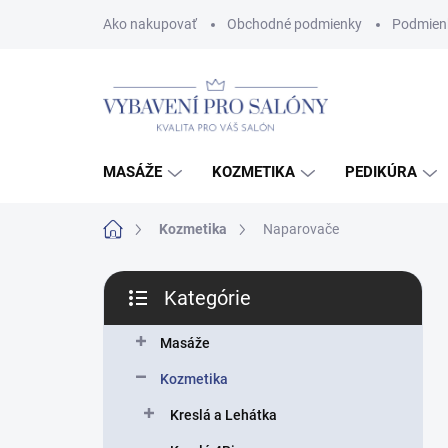
Prejsť
Ako nakupovať
Obchodné podmienky
Podmien
na
obsah
MASÁŽE
KOZMETIKA
PEDIKÚRA
Domov
Kozmetika
Naparovače
B
Kategórie
o
Preskočiť
č
kategórie
n
Masáže
ý
Kozmetika
p
a
Kreslá a Lehátka
n