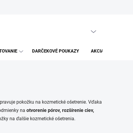
Moja objednávka
PRÁZDNY KOŠÍK
NÁKUPNÝ
KOŠÍK
TOVANIE
DARČEKOVÉ POUKAZY
AKCIA
KABELK
ripravuje pokožku na kozmetické ošetrenie. Vďaka
podmienky na
otvorenie pórov, rozšírenie ciev,
žky na ďalšie kozmetické ošetrenia.