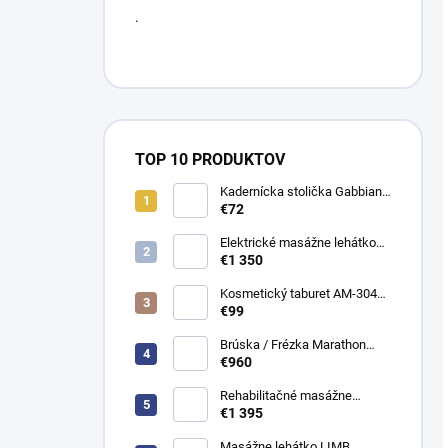
.
TOP 10 PRODUKTOV
Kadernícka stolička Gabbiano
D026
€72
Elektrické masážne lehátko
Evero V4 ERGO Soft Touch
€1 350
K622 Šedé
Kosmetický taburet AM-304
stolička
€99
Brúska / Frézka Marathon
Cyclone - Vac s odsávačem
€960
bezuhlíková
Rehabilitačné masážne
ležadlo JSR 4 manuálne
€1 395
Masážne lehátko LIMB