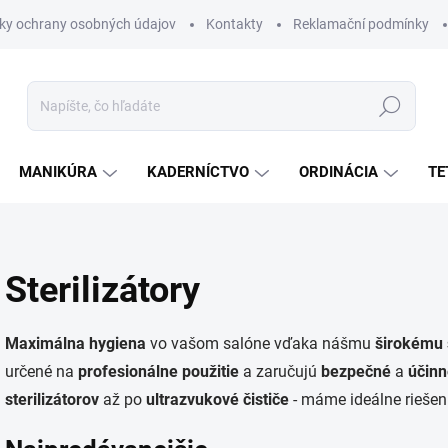
ky ochrany osobných údajov
Kontakty
Reklamační podmínky
Hľadať
MANIKÚRA
KADERNÍCTVO
ORDINÁCIA
TE
Sterilizátory
Maximálna
hygiena
vo vašom salóne vďaka nášmu
širokému
určené na
profesionálne
použitie
a zaručujú
bezpečné
a
účinn
sterilizátorov
až po
ultrazvukové
čističe
- máme ideálne riešen