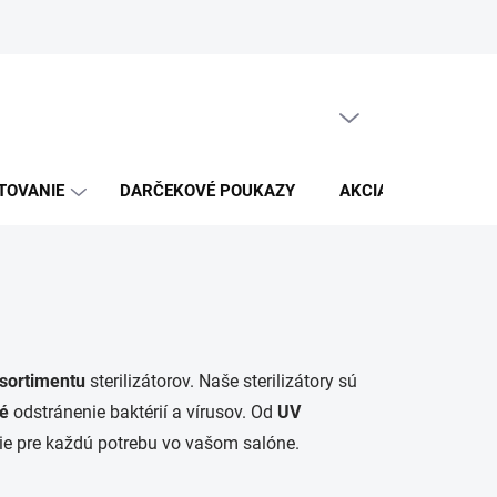
Moja objednávka
PRÁZDNY KOŠÍK
NÁKUPNÝ
KOŠÍK
TOVANIE
DARČEKOVÉ POUKAZY
AKCIA
KABELK
sortimentu
sterilizátorov. Naše sterilizátory sú
é
odstránenie baktérií a vírusov. Od
UV
ie pre každú potrebu vo vašom salóne.