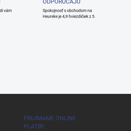
O
ODPORÚČAJÚ
adi vám
Spokojnosť s obchodom na
Heureke je 4,9 hviezdičiek z 5.
PRIJÍMAME ONLINE
PLATBY