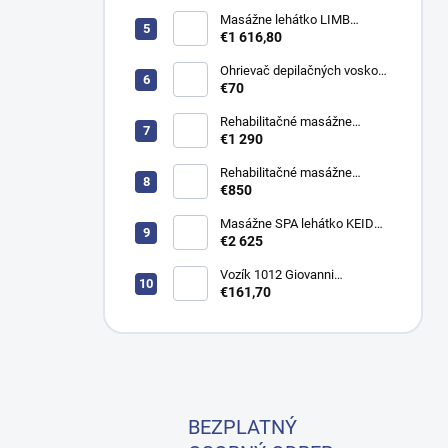
Masážne lehátko LIMB
Azzurro 815B elektrické
€1 616,80
Ohrievač depilačných voskov
Silky WKE023
€70
Rehabilitačné masážne
ležadlo JSR H hydraulické
€1 290
Rehabilitačné masážne
ležadlo KSR 2 manuálne
€850
Masážne SPA lehátko KEID
WARM s vyhrievaním
€2 625
elektrické
Vozík 1012 Giovanni
kozmetický stolík
€161,70
BEZPLATNÝ