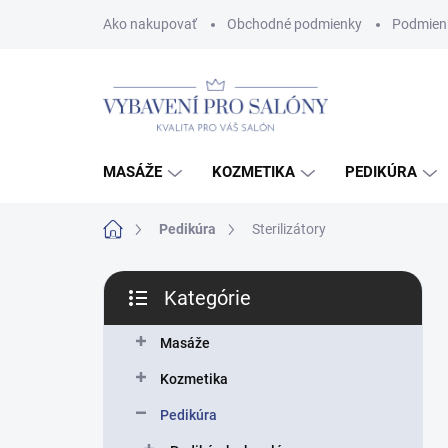
Prejsť
Ako nakupovať
Obchodné podmienky
Podmien
na
obsah
MASÁŽE
KOZMETIKA
PEDIKÚRA
Domov
Pedikúra
Sterilizátory
B
Kategórie
o
Preskočiť
č
kategórie
n
Masáže
ý
Kozmetika
p
a
Pedikúra
n