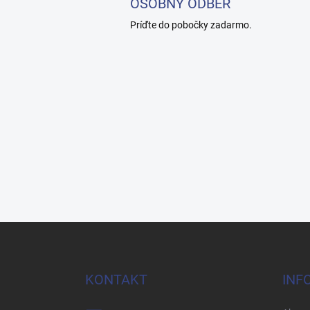
OSOBNÝ ODBER
Príďte do pobočky zadarmo.
Z
á
p
ä
KONTAKT
INF
t
i