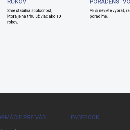
ROKOV
PORADENSTV
Sme stabilná spoločnosť,
Ak si neviete vybrať, r
ktorá je na trhu už viac ako 10
poradíme.
rokov.
ORMÁCIE PRE VÁS
FACEBOOK