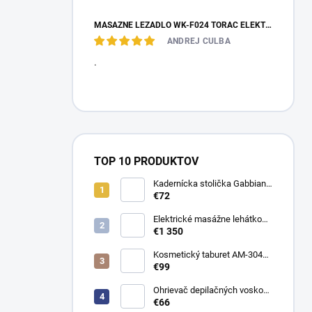
MASÁŽNE LEŽADLO WK-F024 TORAC ELEKTRICKÉ
ANDREJ CULBA
.
TOP 10 PRODUKTOV
Kadernícka stolička Gabbiano
D026
€72
Elektrické masážne lehátko
Evero V4 ERGO Soft Touch
€1 350
K622 Šedé
Kosmetický taburet AM-304
stolička
€99
Ohrievač depilačných voskov
Satin WKE024
€66