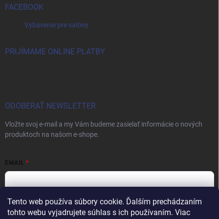
FACEBOOK
Vybavenie pre salóny
PRIJÍMAME ONLINE PLATBY
ODOBERAŤ NEWSLETTER
Vložte svoj e-mail a my Vám budeme zasielať informácie o nových
produktoch na našom e-shope.
EMAIL
Tento web používa súbory cookie. Ďalším prechádzaním
Vložením e-mailu súhlasíte s
podmienkami ochrany osobných údajov
tohto webu vyjadrujete súhlas s ich používaním. Viac