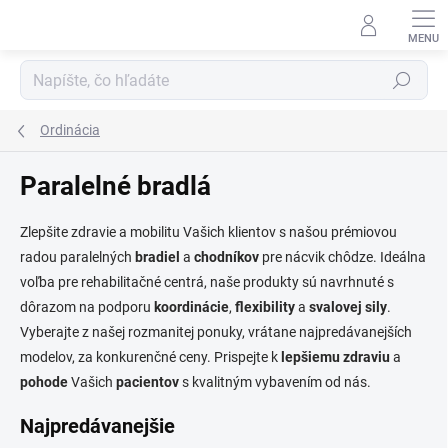
Prejsť
na
obsah
Hľadať
Ordinácia
Paralelné bradlá
Zlepšite zdravie a mobilitu Vašich klientov s našou prémiovou
radou paralelných
bradiel
a
chodníkov
pre nácvik chôdze. Ideálna
voľba pre rehabilitačné centrá, naše produkty sú navrhnuté s
dôrazom na podporu
koordinácie
,
flexibility
a
svalovej
sily
.
Vyberajte z našej rozmanitej ponuky, vrátane najpredávanejších
modelov, za konkurenčné ceny. Prispejte k
lepšiemu
zdraviu
a
pohode
Vašich
pacientov
s kvalitným vybavením od nás.
Najpredávanejšie