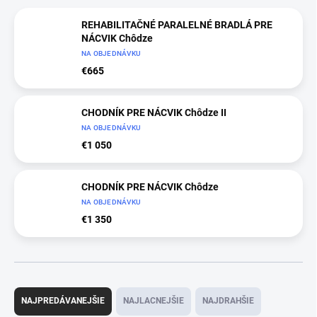
REHABILITAČNÉ PARALELNÉ BRADLÁ PRE
NÁCVIK Chôdze
NA OBJEDNÁVKU
€665
CHODNÍK PRE NÁCVIK Chôdze II
NA OBJEDNÁVKU
€1 050
CHODNÍK PRE NÁCVIK Chôdze
NA OBJEDNÁVKU
€1 350
R
a
NAJPREDÁVANEJŠIE
NAJLACNEJŠIE
NAJDRAHŠIE
d