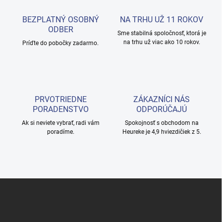
a
c
BEZPLATNÝ OSOBNÝ
NA TRHU UŽ 11 ROKOV
i
ODBER
e
Sme stabilná spoločnosť, ktorá je
na trhu už viac ako 10 rokov.
p
Príďte do pobočky zadarmo.
r
v
k
y
v
PRVOTRIEDNE
ZÁKAZNÍCI NÁS
ý
PORADENSTVO
ODPORÚČAJÚ
p
i
Ak si neviete vybrať, radi vám
Spokojnosť s obchodom na
s
poradíme.
Heureke je 4,9 hviezdičiek z 5.
u
Z
á
p
ä