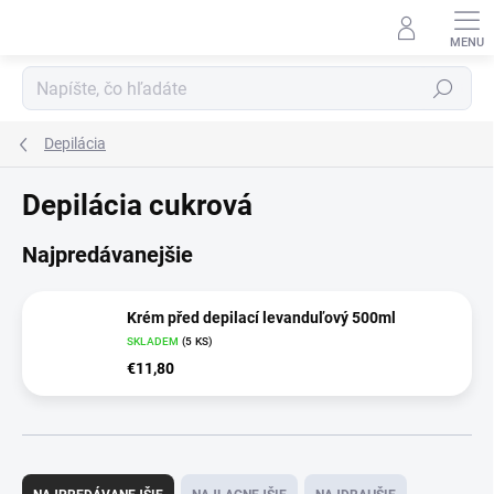
Prejsť
na
obsah
Hľadať
Depilácia
Depilácia cukrová
Najpredávanejšie
Krém před depilací levanduľový 500ml
SKLADEM
(5 KS)
€11,80
R
a