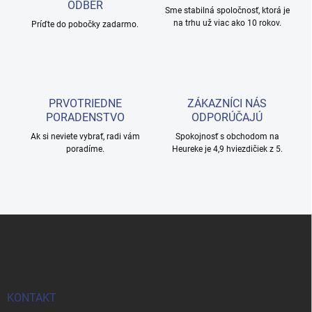
ODBER
e
Sme stabilná spoločnosť, ktorá je
na trhu už viac ako 10 rokov.
p
Príďte do pobočky zadarmo.
r
v
k
y
v
PRVOTRIEDNE
ZÁKAZNÍCI NÁS
ý
PORADENSTVO
ODPORÚČAJÚ
p
i
Ak si neviete vybrať, radi vám
Spokojnosť s obchodom na
s
poradíme.
Heureke je 4,9 hviezdičiek z 5.
u
Z
á
p
ä
t
i
KONTAKT