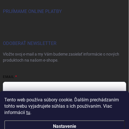
PRIJÍMAME ONLINE PLATBY
ODOBERAŤ NEWSLETTER
Vložte svoj e-mail a my Vám budeme zasielať informácie o nových
produktoch na našom e-shope.
EMAIL
Tento web používa súbory cookie. Ďalším prechádzaním
Vložením e-mailu súhlasíte s
podmienkami ochrany osobných údajov
tohto webu vyjadrujete súhlas s ich používaním. Viac
informácií
tu
.
Prihlásiť sa
Nastavenie