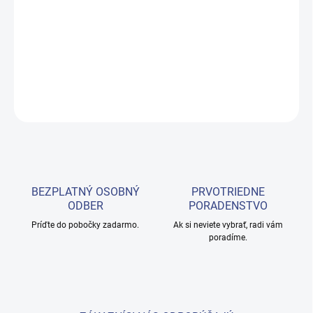
−
+
Pridať do košíka
KOZMETICKÝ STOLÍK 1017
DETAILNÉ INFORMÁCIE
OPÝTAŤ SA
BEZPLATNÝ OSOBNÝ
PRVOTRIEDNE
ODBER
PORADENSTVO
Príďte do pobočky zadarmo.
Ak si neviete vybrať, radi vám
poradíme.