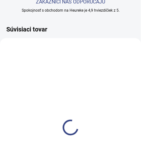
ZÁKAZNÍCI NÁS ODPORÚČAJÚ
Spokojnosť s obchodom na Heureke je 4,9 hviezdičiek z 5.
Súvisiaci tovar
SKLADEM
SKLADEM
(>5 KS)
(>5 KS)
Depilačný vosk
Depilačný vosk v
bezpáskový 1kg modrý
plechovce rose 800ml
€12,60
€11,80
€10,20 bez DPH
€9,60 bez DPH
Do košíka
Do košíka