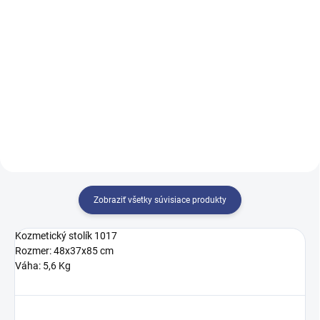
QUICKEPIL Wax v plechovke je
QUICKEPIL Wax v plechovke je
špeciálne vyrobený pre
špeciálne vyrobený pre
kozmetičky, ktoré hľadajú
kozmetičky, ktoré hľadajú
vynikajúce výsledky.
vynikajúce výsledky.
Zobraziť všetky súvisiace produkty
Kozmetický stolík 1017
Rozmer: 48x37x85 cm
Váha: 5,6 Kg