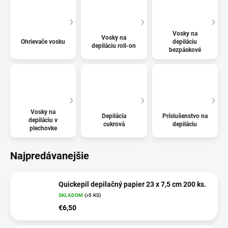
Vosky na
Vosky na
Ohrievače vosku
depiláciu
depiláciu roll-on
bezpáskové
Vosky na
Depilácia
Príslušenstvo na
depiláciu v
cukrová
depiláciu
plechovke
Najpredávanejšie
Quickepil depilačný papier 23 x 7,5 cm 200 ks.
SKLADOM
(>5 KS)
€6,50