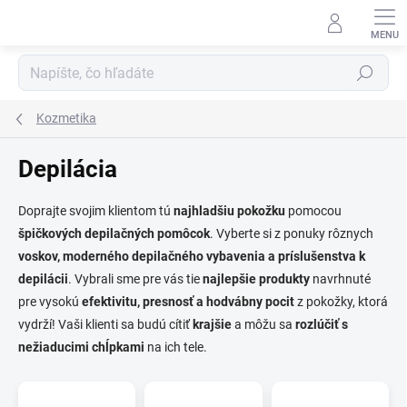
Prejsť
na
obsah
Hľadať
Kozmetika
Depilácia
Doprajte svojim klientom tú
najhladšiu pokožku
pomocou
špičkových depilačných pomôcok
. Vyberte si z ponuky rôznych
voskov, moderného depilačného vybavenia a príslušenstva k
depilácii
. Vybrali sme pre vás tie
najlepšie produkty
navrhnuté
pre vysokú
efektivitu, presnosť a hodvábny pocit
z
pokožky, ktorá
vydrží! Vaši klienti sa budú cítiť
krajšie
a môžu sa
rozlúčiť s
nežiaducimi chĺpkami
na ich tele.