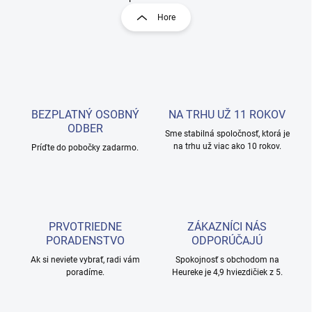
l
r
Hore
á
á
d
n
a
k
c
o
i
e
v
p
a
r
BEZPLATNÝ OSOBNÝ
NA TRHU UŽ 11 ROKOV
n
v
ODBER
i
Sme stabilná spoločnosť, ktorá je
k
na trhu už viac ako 10 rokov.
Príďte do pobočky zadarmo.
e
y
v
ý
p
i
s
PRVOTRIEDNE
ZÁKAZNÍCI NÁS
u
PORADENSTVO
ODPORÚČAJÚ
Ak si neviete vybrať, radi vám
Spokojnosť s obchodom na
poradíme.
Heureke je 4,9 hviezdičiek z 5.