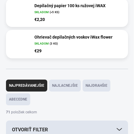
Depilačný papier 100 ks ružovej iWAX
SKLADOM
(>5 KS)
€2,20
Ohrievač depilačných voskov iWax flower
SKLADOM
(3 KS)
€29
R
a
NAJPREDÁVANEJŠIE
NAJLACNEJŠIE
NAJDRAHŠIE
d
e
ABECEDNE
n
i
71
položiek celkom
e
p
OTVORIŤ FILTER
r