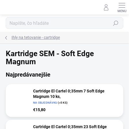
Prejsť
na
obsah
Hľadať
Ihly na tetovanie - cartridge
Kartridge SEM - Soft Edge
Magnum
Najpredávanejšie
Cartridge El Cartel 0;35mm 7 Soft Edge
Magnum 10 ks,
NA OBJEDNÁVKU
(>5 KS)
€15,80
Cartridge El Cartel 0;35mm 23 Soft Edge