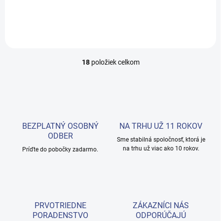
Do košíka
Do košíka
18
položiek celkom
O
v
l
á
d
a
c
BEZPLATNÝ OSOBNÝ
NA TRHU UŽ 11 ROKOV
i
ODBER
e
Sme stabilná spoločnosť, ktorá je
na trhu už viac ako 10 rokov.
p
Príďte do pobočky zadarmo.
r
v
k
y
v
PRVOTRIEDNE
ZÁKAZNÍCI NÁS
ý
PORADENSTVO
ODPORÚČAJÚ
p