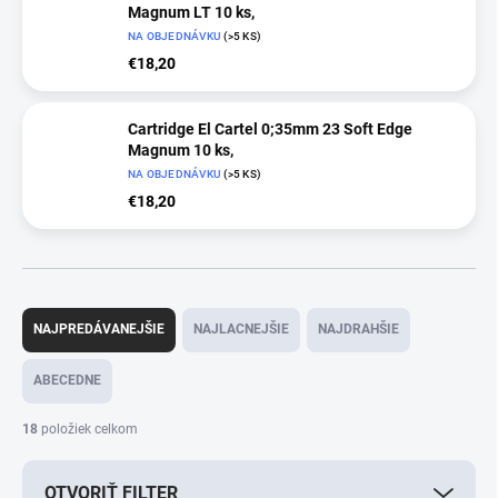
Magnum LT 10 ks,
NA OBJEDNÁVKU
(>5 KS)
€18,20
Cartridge El Cartel 0;35mm 23 Soft Edge
Magnum 10 ks,
NA OBJEDNÁVKU
(>5 KS)
€18,20
R
a
NAJPREDÁVANEJŠIE
NAJLACNEJŠIE
NAJDRAHŠIE
d
e
ABECEDNE
n
i
18
položiek celkom
e
p
OTVORIŤ FILTER
r