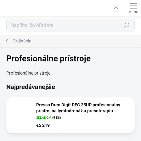
Prejsť
na
obsah
Hľadať
Ordinácia
Profesionálne prístroje
Profesionálne prístroje
Najpredávanejšie
Presso Dren Digit DEC 25UP profesionálny
prístroj na lymfodrenáž a presoterapiu
SKLADOM
(5 KS)
€5 219