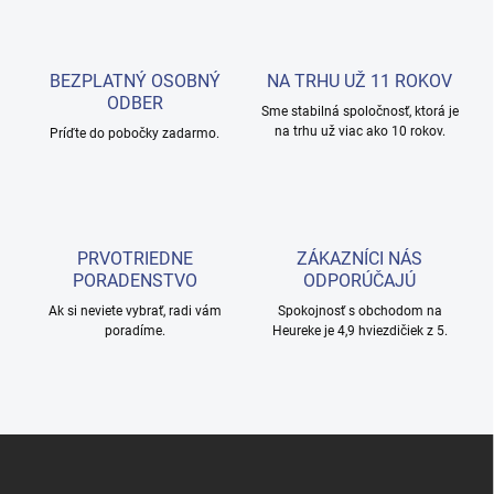
á
d
a
c
BEZPLATNÝ OSOBNÝ
NA TRHU UŽ 11 ROKOV
i
ODBER
e
Sme stabilná spoločnosť, ktorá je
na trhu už viac ako 10 rokov.
p
Príďte do pobočky zadarmo.
r
v
k
y
v
PRVOTRIEDNE
ZÁKAZNÍCI NÁS
ý
PORADENSTVO
ODPORÚČAJÚ
p
i
Ak si neviete vybrať, radi vám
Spokojnosť s obchodom na
s
poradíme.
Heureke je 4,9 hviezdičiek z 5.
u
Z
á