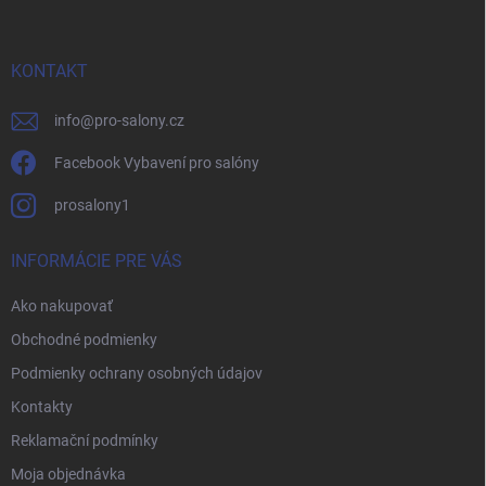
p
ä
t
i
KONTAKT
e
info
@
pro-salony.cz
Facebook Vybavení pro salóny
prosalony1
INFORMÁCIE PRE VÁS
Ako nakupovať
Obchodné podmienky
Podmienky ochrany osobných údajov
Kontakty
Reklamační podmínky
Moja objednávka