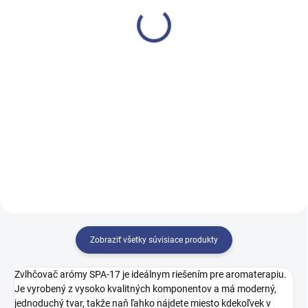
[WKE036.4.A66] SIMUS
€12,20
€1 539
€9,90 bez DPH
€1 251,20 bez DPH
Do košíka
Do košíka
Olej QUICKEPIL jemne odstraňuje
zvyšky vosku po depilácii a
Luxusné kosmetické kreslo s
zanecháva pokožku hladkú a
veľmi stabilnou konštrukciou.
hydratovanú.
Zobraziť všetky súvisiace produkty
Zvlhčovač arómy SPA-17 je ideálnym riešením pre aromaterapiu.
Je vyrobený z vysoko kvalitných komponentov a má moderný,
jednoduchý tvar, takže naň ľahko nájdete miesto kdekoľvek v