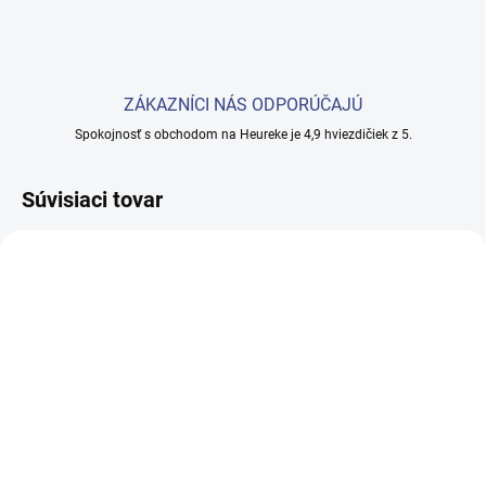
ZÁKAZNÍCI NÁS ODPORÚČAJÚ
Spokojnosť s obchodom na Heureke je 4,9 hviezdičiek z 5.
Súvisiaci tovar
SKLADOM
SKLADEM
(2 KS)
(5 KS)
Kosmetické křeslo
Olej na masáž 1000 ml