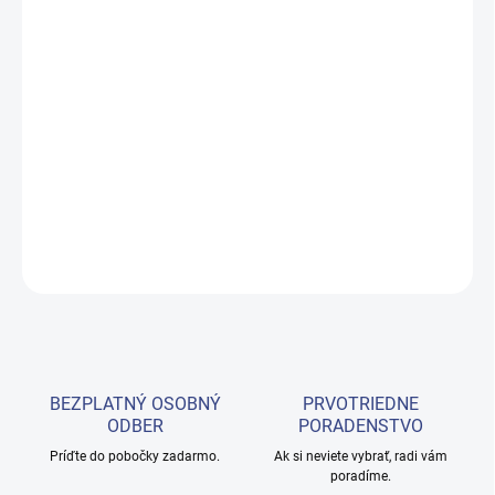
−
+
Pridať do košíka
Zvlhčovač arómy SPA-17 je ideálnym riešením pre aromaterapiu.
Je vyrobený z vysoko kvalitných komponentov a má moderný,
jednoduchý tvar, takže naň ľahko nájdete miesto kdekoľvek v
miestnosti.
DETAILNÉ INFORMÁCIE
OPÝTAŤ SA
BEZPLATNÝ OSOBNÝ
PRVOTRIEDNE
ODBER
PORADENSTVO
Príďte do pobočky zadarmo.
Ak si neviete vybrať, radi vám
poradíme.