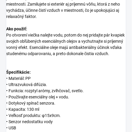
miestnosti. Zamilujete si exteriér aj príjemnú vôňu, ktorá z neho
vychádza, účinne čistí vzduch v miestnosti, čo je upokojujúci aj
relaxačný faktor.
Ako použiť:
Po otvorení viečka nalejte vodu, potom do nej pridajte pár kvapiek
svojich obľúbených esenciálnych olejov a vychutnajte si príjemný
vonný efekt. Esenciálne oleje majú antibakteriálny účinok vďaka
studenému odparovaniu, a preto dokonale čistia vzduch.
Špecifikácie:
• Materiál: PP
• Ultrazvuková difúzia.
• Funkcia: rozptyl arómy, zvlhčovač, svetlo.
• Používajte esenciálny olej + vodu.
• Dotykový spínač senzora.
• Kapacita: 130 ml
• Veľkosť produktu: φ15x9cm.
• Senzor nedostatku vody
• USB