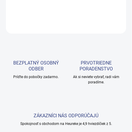
ktoré hľadajú vynikajúce výsledky.
DETAILNÉ INFORMÁCIE
OPÝTAŤ SA
BEZPLATNÝ OSOBNÝ
PRVOTRIEDNE
ODBER
PORADENSTVO
Príďte do pobočky zadarmo.
Ak si neviete vybrať, radi vám
poradíme.
ZÁKAZNÍCI NÁS ODPORÚČAJÚ
Spokojnosť s obchodom na Heureke je 4,9 hviezdičiek z 5.