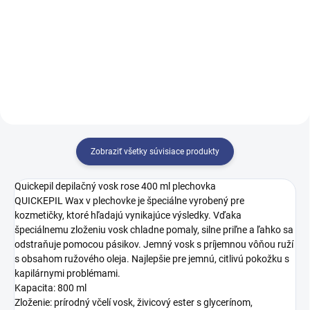
elektrické
EMULZIA (500 ml)
Zobraziť všetky súvisiace produkty
Quickepil depilačný vosk rose 400 ml plechovka
QUICKEPIL Wax v plechovke je špeciálne vyrobený pre
kozmetičky, ktoré hľadajú vynikajúce výsledky. Vďaka
špeciálnemu zloženiu vosk chladne pomaly, silne priľne a ľahko sa
odstraňuje pomocou pásikov. Jemný vosk s príjemnou vôňou ruží
s obsahom ružového oleja. Najlepšie pre jemnú, citlivú pokožku s
kapilárnymi problémami.
Kapacita: 800 ml
Zloženie: prírodný včelí vosk, živicový ester s glycerínom,