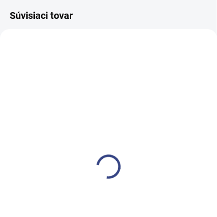
Súvisiaci tovar
SKLADEM
SKLADEM
(2 KS)
(4 KS)
Kozmetické kreslo
Emulze po depilaci
elektrické GIRTA
500ml
€1 337,20
€17
€1 087,20 bez DPH
€13,80 bez DPH
Do košíka
Do košíka
Kozmetické kreslo GIRTA
DEPIFLAX 100 PO DEPILAČNÁ