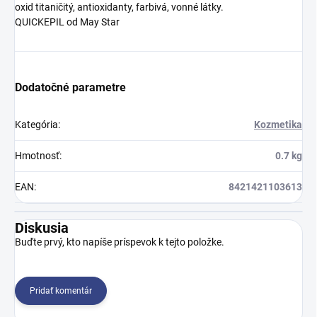
oxid titaničitý, antioxidanty, farbivá, vonné látky.
QUICKEPIL od May Star
Dodatočné parametre
Kategória
:
Kozmetika
Hmotnosť
:
0.7 kg
EAN
:
8421421103613
Diskusia
Buďte prvý, kto napíše príspevok k tejto položke.
Pridať komentár