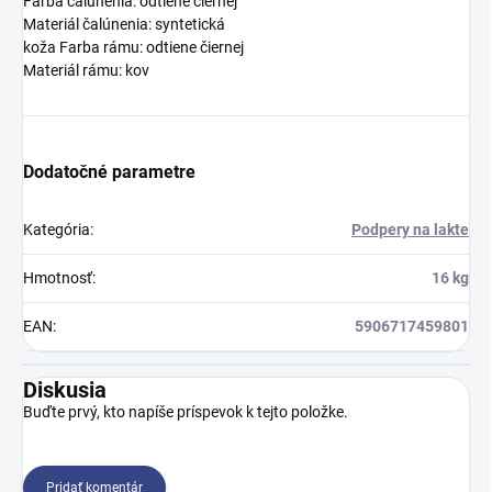
Farba čalúnenia: odtiene čiernej
Materiál čalúnenia: syntetická
koža Farba rámu: odtiene čiernej
Materiál rámu: kov
Dodatočné parametre
Kategória
:
Podpery na lakte
Hmotnosť
:
16 kg
EAN
:
5906717459801
Diskusia
Buďte prvý, kto napíše príspevok k tejto položke.
Pridať komentár