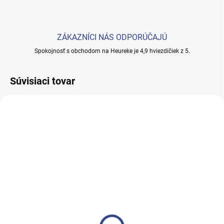
ZÁKAZNÍCI NÁS ODPORÚČAJÚ
Spokojnosť s obchodom na Heureke je 4,9 hviezdičiek z 5.
Súvisiaci tovar
SKLADEM
(3 KS)
Tatérske kreslo
hydraulické 210H