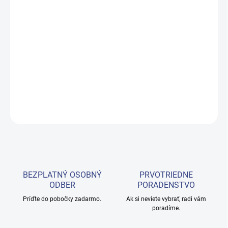
Ergonomická tetovacia lakťová opierka Pro Ink 721
je
nepostrádateľnou súčasťou výbavy profesionálneho tetovacieho
salónu, kde
je prioritou pohodlie zákazníka a precíznosť
služieb.
Lakťová opierka
spája funkčnosť s estetikou
a poskytuje nielen
výnimočné pohodlie, ale aj štýlový vzhľad. Vďaka nemu sa
tetovanie stáva presnejším a pohodlnejším.
DETAILNÉ INFORMÁCIE
OPÝTAŤ SA
BEZPLATNÝ OSOBNÝ
PRVOTRIEDNE
ODBER
PORADENSTVO
Príďte do pobočky zadarmo.
Ak si neviete vybrať, radi vám
poradíme.