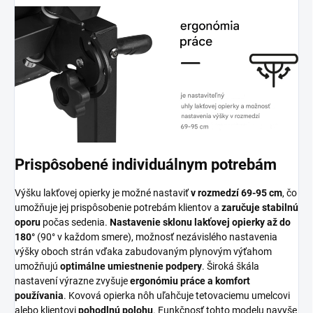
Prispôsobené individuálnym potrebám
Výšku lakťovej opierky je možné nastaviť
v rozmedzí 69-95 cm
, čo
umožňuje jej prispôsobenie potrebám klientov a
zaručuje stabilnú
oporu
počas sedenia.
Nastavenie sklonu lakťovej opierky až do
180°
(90° v každom smere), možnosť nezávislého nastavenia
výšky oboch strán vďaka zabudovaným plynovým výťahom
umožňujú
optimálne umiestnenie podpery
. Široká škála
nastavení výrazne zvyšuje
ergonómiu práce a komfort
používania
. Kovová opierka nôh uľahčuje tetovaciemu umelcovi
alebo klientovi
pohodlnú polohu
. Funkčnosť tohto modelu navyše