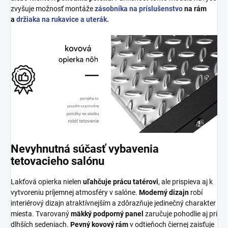
zvyšuje možnosť montáže
zásobníka na príslušenstvo
na rám
a
držiaka na rukavice a uterák.
Nevyhnutná súčasť vybavenia
tetovacieho salónu
Lakťová opierka nielen
uľahčuje prácu tatérovi
, ale prispieva aj k
vytvoreniu príjemnej atmosféry v salóne.
Moderný dizajn
robí
interiérový dizajn atraktívnejším a zdôrazňuje jedinečný charakter
miesta. Tvarovaný
mäkký podporný panel
zaručuje pohodlie aj pri
dlhších sedeniach.
Pevný kovový rám
v odtieňoch čiernej zaisťuje