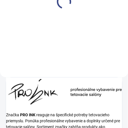
€445
€361,80 bez DPH
Do košíka
Tatérske kreslo s hydraulickým
zdvíhaním a otvorom v
podhlavníku.
Značka
PRO INK
reaguje na špecifické potreby tetovacieho
priemyslu. Ponúka profesionálne vybavenie a doplnky určené pre
tetovacie salóny. Sortiment značky zahŕňa produkty ako