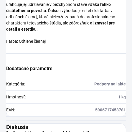
uľahčuje jej udržiavanie v bezchybnom stave vďaka
ľahko
čistiteľnému povrchu
. Ďalšou výhodou je estetická farba v
odtieňoch čiernej, ktorá nielenže zapadá do profesionálneho
charakteru tetovacieho štúdia, ale zdôrazňuje
aj zmysel pre
detail a estetiku
.
Farba: Odtiene čiernej
Dodatočné parametre
Kategória
:
Podpery na lakte
Hmotnosť
:
1 kg
EAN
:
5906717458781
Diskusia