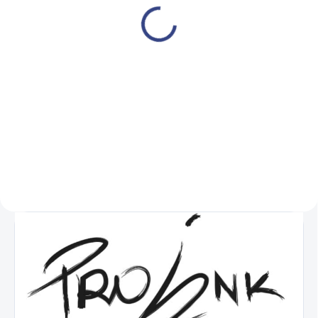
hydraulické 210H
€445
€361,80 bez DPH
Do košíka
Tatérske kreslo s hydraulickým
zdvíhaním a otvorom v
podhlavníku.