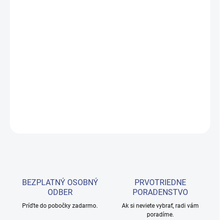
Zásobník na príslušenstvo
určený pre tetovaciu lakťovú opierku
Pro Ink 720 je
praktickým riešením
, ktoré sa perfektne hodí do
tetovacieho priemyslu. Je nielen funkčný, ale aj estetický, čo je
dôležitý prvok v kontexte profesionálneho charakteru tetovacieho
štúdia a
zvyšuje štandardy práce
. Možnosť montáže na rám
lakťovej opierky znamená, že
potrebné nástroje sú vždy po ruke
.
DETAILNÉ INFORMÁCIE
OPÝTAŤ SA
BEZPLATNÝ OSOBNÝ
PRVOTRIEDNE
ODBER
PORADENSTVO
Príďte do pobočky zadarmo.
Ak si neviete vybrať, radi vám
poradíme.