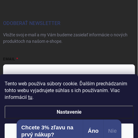
ODOBERAŤ NEWSLETTER
Vložte svoj e-mail a my Vám budeme zasielať informácie o nových
produktoch na našom e-shope.
EMAIL
Tento web používa súbory cookie. Ďalším prechádzaním
Vložením e-mailu súhlasíte s
podmienkami ochrany osobných údajov
tohto webu vyjadrujete súhlas s ich používaním. Viac
informácií
tu
.
Prihlásiť sa
Nastavenie
Chcete 3% zľavu na
Copyright 2026
Vybavenie pre salóny
. Všetky práva vyhradené.
Áno
Nie
Súhlasím
prvý nákup?