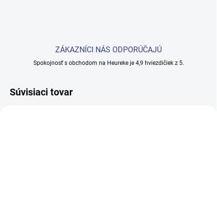
ZÁKAZNÍCI NÁS ODPORÚČAJÚ
Spokojnosť s obchodom na Heureke je 4,9 hviezdičiek z 5.
Súvisiaci tovar
SKLADEM
(3 KS)
Tatérske kreslo