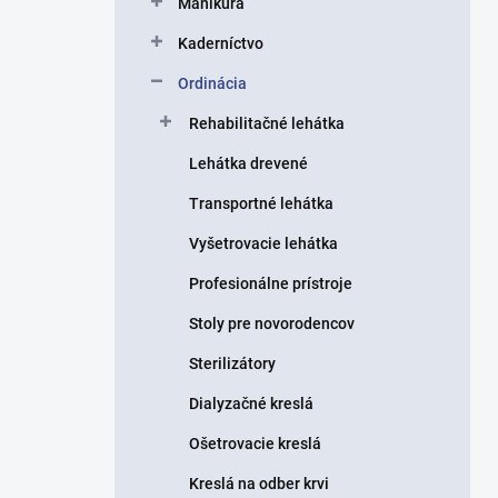
Manikúra
e
l
Kaderníctvo
Ordinácia
Rehabilitačné lehátka
Lehátka drevené
Transportné lehátka
Vyšetrovacie lehátka
Profesionálne prístroje
Stoly pre novorodencov
Sterilizátory
Dialyzačné kreslá
Ošetrovacie kreslá
Kreslá na odber krvi