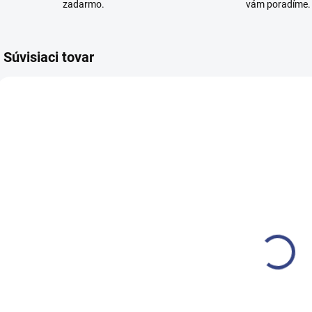
zadarmo.
vám poradíme.
Súvisiaci tovar
NA OBJEDNÁVKU
NA OBJEDNÁVKU
(>5 KS)
(>5 KS)
Rehabilitačné
Rehabilitačné
R
lehátko LOMI
lehátko THAI
€1 797,40
€1 432,40
€1 461,30 bez DPH
€1 164,60 bez DPH
€
Do košíka
Do košíka