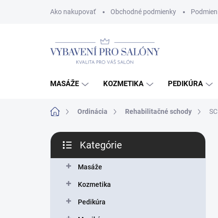
Prejsť
Ako nakupovať
Obchodné podmienky
Podmien
na
obsah
MASÁŽE
KOZMETIKA
PEDIKÚRA
Domov
Ordinácia
Rehabilitačné schody
SC
B
Kategórie
o
Preskočiť
č
kategórie
n
Masáže
ý
Kozmetika
p
a
Pedikúra
n