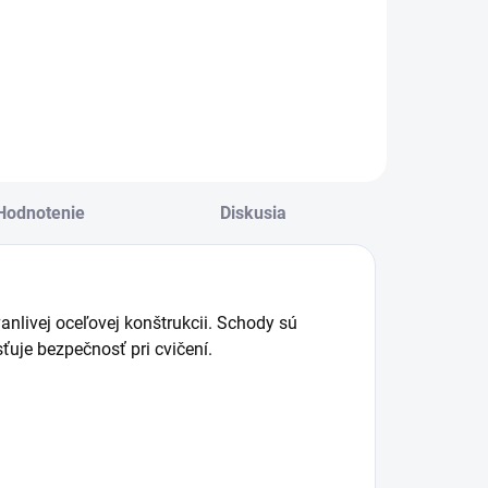
ehabilitačné
Rehabilitačné
ehátko POINT
lehátko SHIA
Hodnotenie
Diskusia
nlivej oceľovej konštrukcii. Schody sú
uje bezpečnosť pri cvičení.