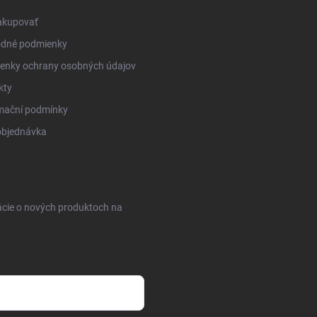
akupovať
dné podmienky
enky ochrany osobných údajov
kty
mační podmínky
objednávka
ácie o nových produktoch na