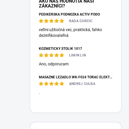
AKO NÁS HODNOTIA NAŠI
ZÁKAZNÍCI?
PEDIKÉRSKÁ PODNOŽKA ACTIV PODO
RADA ĆURČIĆ
veľmi užitočná vec, praktická, ľahko
dezinfikovateľná
KOZMETICKÝ STOLÍK 1017
LIMIN LIN
Ano, оdporucam
MASÁŽNE LEŽADLO WK-F024 TORAC ELEKTRICKÉ
ANDREJ CULBA
.