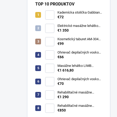
TOP 10 PRODUKTOV
Kadernícka stolička Gabbiano
D026
€72
Elektrické masážne lehátko
Evero V4 ERGO Soft Touch
€1 350
K622 Šedé
Kosmetický taburet AM-304
stolička
€99
Ohrievač depilačných voskov
Satin WKE024
€66
Masážne lehátko LIMB
Azzurro 815B elektrické
€1 616,80
Ohrievač depilačných voskov
Silky WKE023
€70
Rehabilitačné masážne
ležadlo JSR H hydraulické
€1 290
Rehabilitačné masážne
ležadlo KSR 2 manuálne
€850