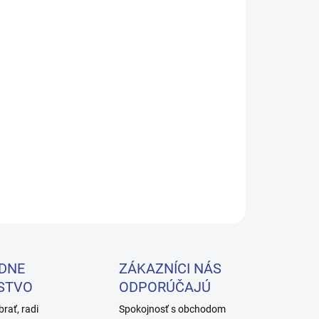
9.2026
−
+
Pridať do košíka
ená konštrukcia schodiska je namontovaná na trvanlivej
ovej konštrukcii. Schody sú pokryté protišmykovou
vou podšívkou, ktorá zaisťuje bezpečnosť pri cvičení.
diskové zábradlie je vyrobené z bukového dreva.
ILNÉ INFORMÁCIE
OPÝTAŤ SA
DNE
ZÁKAZNÍCI NÁS
STVO
ODPORÚČAJÚ
brať, radi
Spokojnosť s obchodom