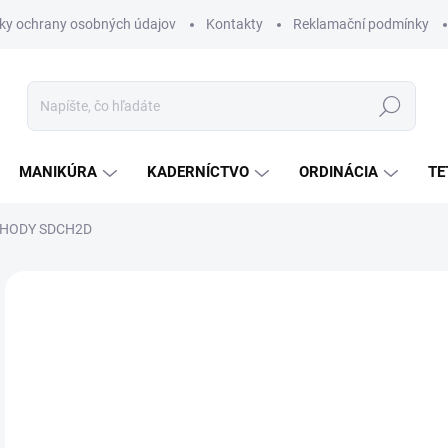
ky ochrany osobných údajov
Kontakty
Reklamační podmínky
Hľadať
MANIKÚRA
KADERNÍCTVO
ORDINÁCIA
TE
HODY SDCH2D
Neohodnotené
Podrobnosti hodnotenia
€
€49
Jedn
NA
cena
MÔŽ
DO: