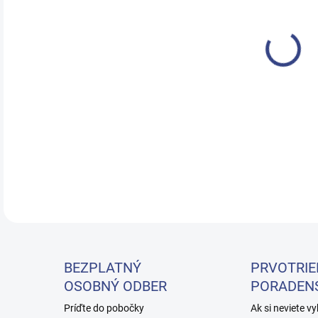
23.
Drev
oceľ
gumo
Scho
DETA
BEZPLATNÝ
PRVOTRIE
OSOBNÝ ODBER
PORADEN
Príďte do pobočky
Ak si neviete vy