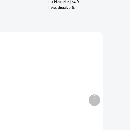
na Heureke je 4,9
hviezdičiek z 5.
NA OBJEDNÁVKU
NA OBJEDNÁVKU
(>5 KS)
(>5 KS)
ehabilitačné
Rehabilitačné
lehátko POINT
lehátko SHIA
Ďalší
produkt
€1 480,20
€1 590
1 203,40 bez DPH
€1 292,70 bez DPH
Do košíka
Do košíka