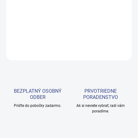
−
+
Pridať do košíka
Rehabilitačné lehátko THAI
DETAILNÉ INFORMÁCIE
OPÝTAŤ SA
BEZPLATNÝ OSOBNÝ
PRVOTRIEDNE
ODBER
PORADENSTVO
Príďte do pobočky zadarmo.
Ak si neviete vybrať, radi vám
poradíme.