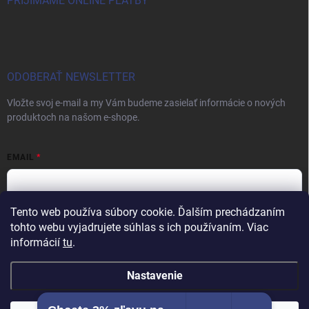
PRIJÍMAME ONLINE PLATBY
ODOBERAŤ NEWSLETTER
Vložte svoj e-mail a my Vám budeme zasielať informácie o nových
produktoch na našom e-shope.
EMAIL
Tento web používa súbory cookie. Ďalším prechádzaním
Vložením e-mailu súhlasíte s
podmienkami ochrany osobných údajov
tohto webu vyjadrujete súhlas s ich používaním. Viac
informácií
tu
.
Prihlásiť sa
Nastavenie