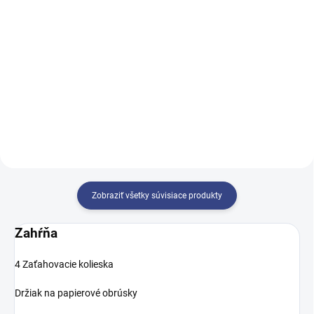
Do košíka
Do košíka
Rehabilitačné lehátko NATU
Rehabilitačné lehátka DYNA
Zobraziť všetky súvisiace produkty
Zahŕňa
4 Zaťahovacie kolieska
Držiak na papierové obrúsky