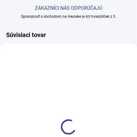
ZÁKAZNÍCI NÁS ODPORÚČAJÚ
Spokojnosť s obchodom na Heureke je 4,9 hviezdičiek z 5.
Súvisiaci tovar
NA OBJEDNÁVKU
NA OBJEDNÁVKU
(>5 KS)
(>5 KS)
Rehabilitačné lehátko
Rehabilitačné lehátka
NATU
DYNA
€1 590
€1 480,20
€1 292,70 bez DPH
€1 203,40 bez DPH