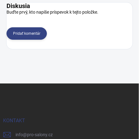
Diskusia
Buďte prvý, kto napíše príspevok k tejto položke.
Pridať komentár
Z
á
p
ä
t
i
KONTAKT
e
info
@
pro-salony.cz