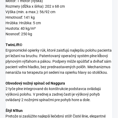
Motor: 1 motor (výška)
Rozmery (dĺžka x šírka): 202 x 68 cm
Výška (min. a max.): 56/92 cm
Hmotnosť: 141 kg
Hrúbka: Hrúbka: 5 cm
Hustota: 40 kg/m³
Nosnosť: 250 kg
TwinLift©
Ergonomické opierky rúk, ktoré zaisťujú najlepšiu polohu pacienta
pri ležaní na bruchu. Patentovaný operačný systém plne kĺbový
plynovým výťahom a pákou. Podpery môže spúšťať a dvíhať sám
pacient veľmi hladko, bez prednastavených polôh. Mechanizmus
nenaráža na terapeuta pri sedení na opierku hlavy so stoličkou.
Obvodový nožný spínač od Naggura
2 tyče plne integrované do konštrukcie podstavca ovládajú
výškovú polohu. V prednej a zadnej časti je výškový pohyb
ovládaný 2 nožnými spínačmi pre pohyb hore a dole.
Štýl N'Run
Pretože si zaslúžite najlepší liečebný stôl! Čisté línie, elegantné