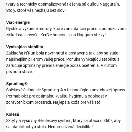
tvary a technicky optimalizované riešenia sú dušou Naggura’n.
Stoly, ktoré vás nechajú bez slov!
Viac energie
Rýchle a výkonné motory, ktoré vám uľahčia prácu a pomôžu vám
získať čas navyše. Keďže hnacou silou Naggura ste vy!
Vynikajúca stabilita
Základňa N’Run bola navrhnutá a postavená tak, aby sa stala
najsilnejším pilierom vašej práce. Ponúka vynikajúcu stabilitu a
zaručuje optimálny prenos energie počas ošetrenia. V čistom
pevnom stave.
Spradling©
Špičkové čalúnenie Spradling © s technológiou povrchovej úpravy
Permablok3 pre optimálnu kvalitu, hygienu a odolnosť v
zdravotníckom prostredí. Najlepšia koža pre váš stôl.
Kolesá
Skrytý a výsuvný 4-kolesový systém, ktorý sa otáča o 360º, aby
sa uľahčil pohyb stola. Neobmedzená flexibilita!