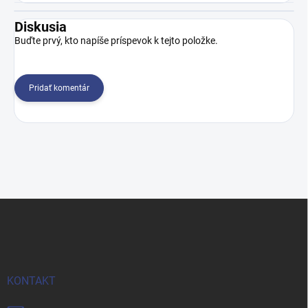
Diskusia
Buďte prvý, kto napíše príspevok k tejto položke.
Pridať komentár
Z
á
p
ä
t
i
KONTAKT
e