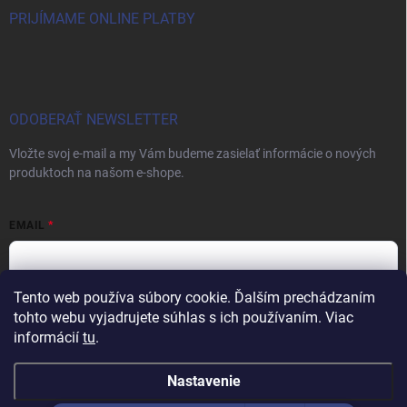
PRIJÍMAME ONLINE PLATBY
ODOBERAŤ NEWSLETTER
Vložte svoj e-mail a my Vám budeme zasielať informácie o nových
produktoch na našom e-shope.
EMAIL
Tento web používa súbory cookie. Ďalším prechádzaním
Vložením e-mailu súhlasíte s
podmienkami ochrany osobných údajov
tohto webu vyjadrujete súhlas s ich používaním. Viac
informácií
tu
.
Prihlásiť sa
Nastavenie