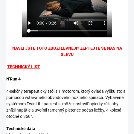
NAŠLI JSTE TOTO ZBOŽÍ LEVNĚJI? ZEPTÉJTE SE NÁS NA
SLEVU
TECHNICKÝ LIST
N'Run 4
4-sekčný terapeutický stôl s 1 motorom, ktorý ovláda výšku stola
pomocou vstavaného obvodového nožného spínača. Vybavené
systémom TwinLift: pacient si môže nastaviť opierky rúk, aby
znížil napätie a uvoľnil ramenný pletenec počas liečby. 4 kolesá
otočné o 360°.
Technické dáta