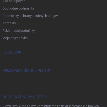
Ako nakupovať
Obchodné podmienky
Podmienky ochrany osobných údajov
Kontakty
Reklamační podmínky
Moja objednávka
FACEBOOK
PRIJÍMAME ONLINE PLATBY
ODOBERAŤ NEWSLETTER
Vložte svoj e-mail a my Vám budeme zasielať informácie o nových