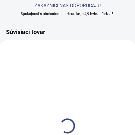
ZÁKAZNÍCI NÁS ODPORÚČAJÚ
Spokojnosť s obchodom na Heureke je 4,9 hviezdičiek z 5.
Súvisiaci tovar
SKLADOM
SKLADOM
(1 KS)
(1 KS)
Kadernícky umývací box
Kadernícke kreslo
Gabbiano Emma s
Gabbiano Porto 1
elektrickou podnožkou
€375
čierna
€966
€304,90 bez DPH
€785,40 bez DPH