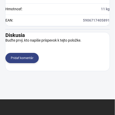
Hmotnosť
:
11 kg
EAN
:
5906717405891
Diskusia
Buďte prvý, kto napíše príspevok k tejto položke.
Pridať komentár
Z
á
p