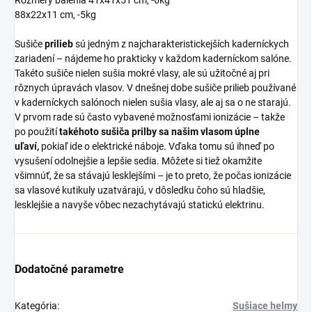
88x22x11 cm, -5kg
Sušiče
prilieb
sú jedným z najcharakteristickejších kaderníckych
zariadení – nájdeme ho prakticky v každom kaderníckom salóne.
Takéto sušiče nielen sušia mokré vlasy, ale sú užitočné aj pri
rôznych úpravách vlasov. V dnešnej dobe sušiče prilieb používané
v kaderníckych salónoch nielen sušia vlasy, ale aj sa o ne starajú.
V prvom rade sú často vybavené možnosťami ionizácie – takže
po použití
takéhoto sušiča prilby sa našim vlasom úplne
uľaví,
pokiaľ ide o elektrické náboje.
Vďaka tomu sú ihneď po
vysušení odolnejšie a lepšie sedia. Môžete si tiež okamžite
všimnúť, že sa stávajú lesklejšími – je to preto, že počas ionizácie
sa vlasové kutikuly uzatvárajú, v dôsledku čoho sú hladšie,
lesklejšie a navyše vôbec nezachytávajú statickú elektrinu.
Dodatočné parametre
Kategória
:
Sušiace helmy