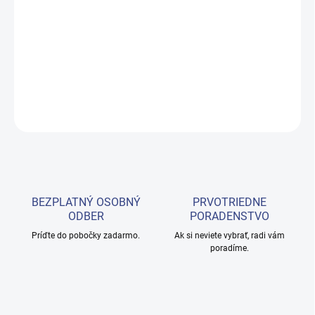
Sušiče
prilieb
sú jedným z najcharakteristickejších kaderníckych
zariadení – nájdeme ho prakticky v každom kaderníckom salóne.
DETAILNÉ INFORMÁCIE
OPÝTAŤ SA
BEZPLATNÝ OSOBNÝ
PRVOTRIEDNE
ODBER
PORADENSTVO
Príďte do pobočky zadarmo.
Ak si neviete vybrať, radi vám
poradíme.