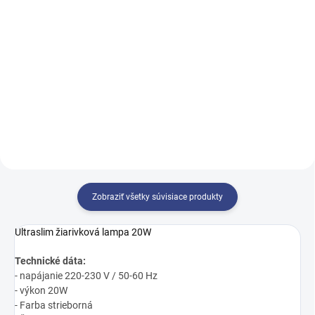
Do košíka
DEPILFLAX 100 DEPILAČNÝ
VOSK PŘÍRODNÍ 800g
Naparovač s ozónom, ktorý
ponúka ošetrenie pomocou
studenej alebo teplej pary.
Zobraziť všetky súvisiace produkty
Ultraslim žiarivková lampa 20W
Technické dáta:
- napájanie 220-230 V / 50-60 Hz
- výkon 20W
- Farba strieborná