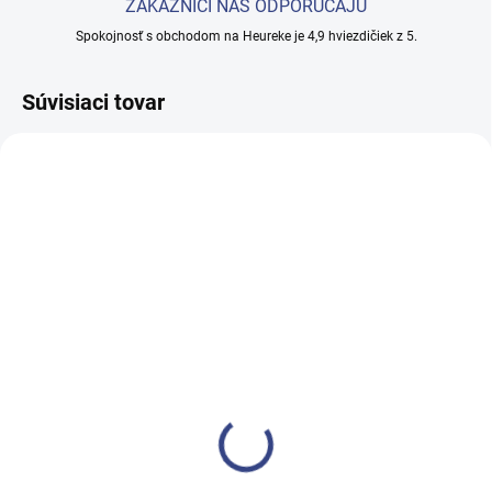
ZÁKAZNÍCI NÁS ODPORÚČAJÚ
Spokojnosť s obchodom na Heureke je 4,9 hviezdičiek z 5.
Súvisiaci tovar
SKLADEM
SKLADEM
(>5 KS)
(2 KS)
Depilačný vosk v
Naparovač s ozónom;
plechovce prírodný 800 g
teplou a studenou parou
DUPLO FD2100 vapozón
€18,20
€263,40
€14,80 bez DPH
€214,20 bez DPH
Do košíka