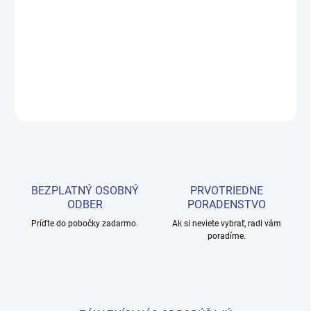
−
+
Pridať do košíka
Ultraslim žiarivková lampa 20W
DETAILNÉ INFORMÁCIE
OPÝTAŤ SA
BEZPLATNÝ OSOBNÝ
PRVOTRIEDNE
ODBER
PORADENSTVO
Príďte do pobočky zadarmo.
Ak si neviete vybrať, radi vám
poradíme.