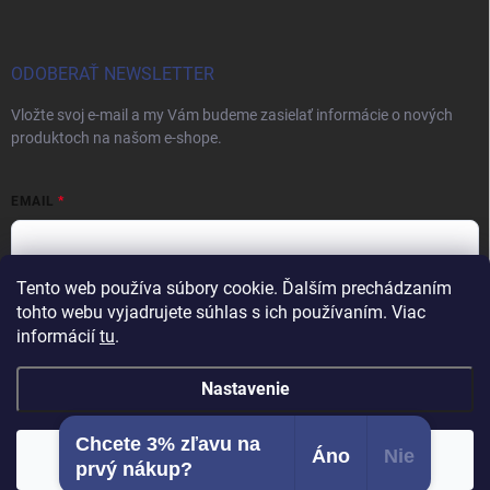
ODOBERAŤ NEWSLETTER
Vložte svoj e-mail a my Vám budeme zasielať informácie o nových
produktoch na našom e-shope.
EMAIL
Tento web používa súbory cookie. Ďalším prechádzaním
Vložením e-mailu súhlasíte s
podmienkami ochrany osobných údajov
tohto webu vyjadrujete súhlas s ich používaním. Viac
informácií
tu
.
Prihlásiť sa
Nastavenie
Chcete 3% zľavu na
Copyright 2026
Vybavenie pre salóny
. Všetky práva vyhradené.
Áno
Nie
Súhlasím
prvý nákup?
Vytvoril Shoptet