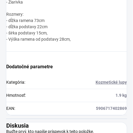
- Žiarivka
Rozmery:
- dĺžka ramena 73cm
- dĺžka podstavy 22cm
- šírka podstavy 15cm,
- Výška ramena od podstavy 28cm,
Dodatočné parametre
Kategória
:
Kozmetické lupy
Hmotnosť
:
1.9 kg
EAN
:
5906717402869
Diskusia
Buďte prvý, kto napíše príspevok k tejto položke.