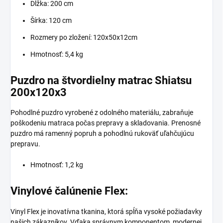
Dĺžka: 200 cm
Šírka: 120 cm
Rozmery po zložení: 120x50x12cm
Hmotnosť: 5,4 kg
Puzdro na štvordielny matrac Shiatsu
200x120x3
Pohodlné puzdro vyrobené z odolného materiálu, zabraňuje
poškodeniu matraca počas prepravy a skladovania. Prenosné
puzdro má ramenný popruh a pohodlnú rukoväť uľahčujúcu
prepravu.
Hmotnosť: 1,2 kg
Vinylové čalúnenie Flex:
Vinyl Flex je inovatívna tkanina, ktorá spĺňa vysoké požiadavky
našich zákazníkov. Vďaka správnym komponentom, modernej