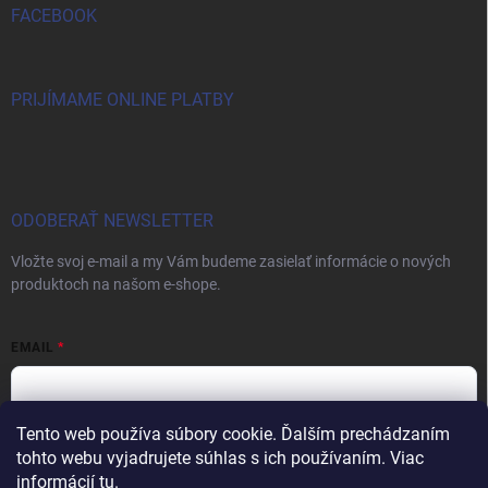
FACEBOOK
PRIJÍMAME ONLINE PLATBY
ODOBERAŤ NEWSLETTER
Vložte svoj e-mail a my Vám budeme zasielať informácie o nových
produktoch na našom e-shope.
EMAIL
Tento web používa súbory cookie. Ďalším prechádzaním
Vložením e-mailu súhlasíte s
podmienkami ochrany osobných údajov
tohto webu vyjadrujete súhlas s ich používaním. Viac
informácií
tu
.