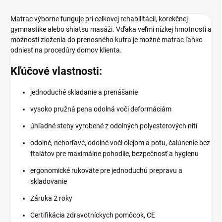
Matrac výborne funguje pri celkovej rehabilitácii, korekčnej
gymnastike alebo shiatsu masáži. Vďaka veľmi nízkej hmotnosti a
možnosti zloženia do prenosného kufra je možné matrac ľahko
odniesť na procedúry domov klienta.
Kľúčové vlastnosti:
jednoduché skladanie a prenášanie
vysoko pružná pena odolná voči deformáciám
úhľadné stehy vyrobené z odolných polyesterových nití
odolné, nehorľavé, odolné voči olejom a potu, čalúnenie bez
ftalátov pre maximálne pohodlie, bezpečnosť a hygienu
ergonomické rukoväte pre jednoduchú prepravu a
skladovanie
Záruka 2 roky
Certifikácia zdravotníckych pomôcok, CE