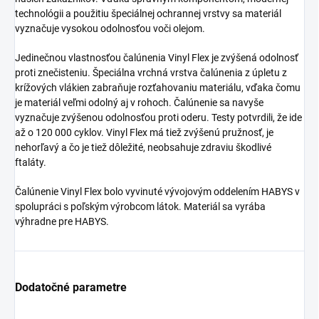
technológii a použitiu špeciálnej ochrannej vrstvy sa materiál
vyznačuje vysokou odolnosťou voči olejom.
Jedinečnou vlastnosťou čalúnenia Vinyl Flex je zvýšená odolnosť
proti znečisteniu. Špeciálna vrchná vrstva čalúnenia z úpletu z
krížových vlákien zabraňuje rozťahovaniu materiálu, vďaka čomu
je materiál veľmi odolný aj v rohoch. Čalúnenie sa navyše
vyznačuje zvýšenou odolnosťou proti oderu. Testy potvrdili, že ide
až o 120 000 cyklov. Vinyl Flex má tiež zvýšenú pružnosť, je
nehorľavý a čo je tiež dôležité, neobsahuje zdraviu škodlivé
ftaláty.
Čalúnenie Vinyl Flex bolo vyvinuté vývojovým oddelením HABYS v
spolupráci s poľským výrobcom látok. Materiál sa vyrába
výhradne pre HABYS.
Dodatočné parametre