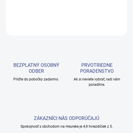
odniesť na procedúry domov klienta.
DETAILNÉ INFORMÁCIE
OPÝTAŤ SA
BEZPLATNÝ OSOBNÝ
PRVOTRIEDNE
ODBER
PORADENSTVO
Príďte do pobočky zadarmo.
Ak si neviete vybrať, radi vám
poradíme.
ZÁKAZNÍCI NÁS ODPORÚČAJÚ
Spokojnosť s obchodom na Heureke je 4,9 hviezdičiek z 5.