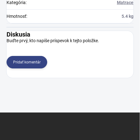
Kategória
:
Matrace
Hmotnosť
:
5.4 kg
Diskusia
Buďte prvý, kto napíše príspevok k tejto položke.
Pridať komentár
Z
á
p
ä