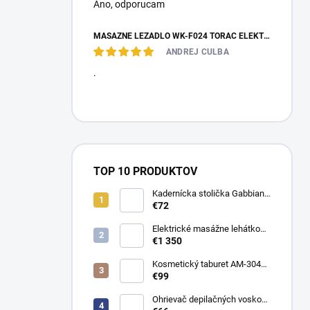
Ano, оdporucam
MASÁŽNE LEŽADLO WK-F024 TORAC ELEKTRICKÉ
ANDREJ CULBA
.
TOP 10 PRODUKTOV
Kadernícka stolička Gabbiano
D026
€72
Elektrické masážne lehátko
Evero V4 ERGO Soft Touch
€1 350
K622 Šedé
Kosmetický taburet AM-304
stolička
€99
Ohrievač depilačných voskov