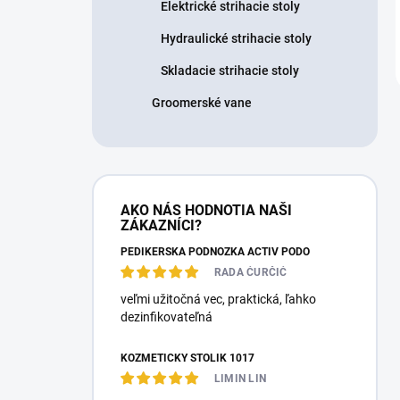
Elektrické strihacie stoly
Hydraulické strihacie stoly
Skladacie strihacie stoly
Groomerské vane
AKO NÁS HODNOTIA NAŠI
ZÁKAZNÍCI?
PEDIKÉRSKÁ PODNOŽKA ACTIV PODO
RADA ĆURČIĆ
veľmi užitočná vec, praktická, ľahko
dezinfikovateľná
KOZMETICKÝ STOLÍK 1017
LIMIN LIN