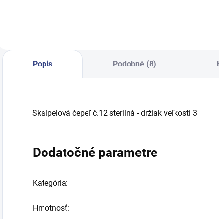
depiláciu, ktorá
pre kozmetičky,
p
ponúka široký
ktoré hľadajú
k
výber depilačných
vynikajúce
v
voskov, kozmetiky
výsledky.
v
pred a po ošetrení,
ktorá spĺňa vysoké
Popis
Podobné (8)
očakávania...
Skalpelová čepeľ č.12 sterilná - držiak veľkosti 3
Dodatočné parametre
Kategória
:
Hmotnosť
: