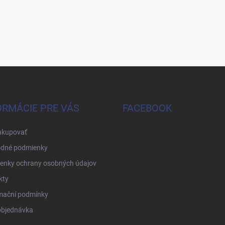
ORMÁCIE PRE VÁS
FACEBOOK
akupovať
dné podmienky
enky ochrany osobných údajov
kty
mační podmínky
objednávka