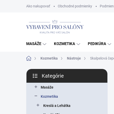
Prejsť
Ako nakupovať
Obchodné podmienky
Podmien
na
obsah
MASÁŽE
KOZMETIKA
PEDIKÚRA
Domov
Kozmetika
Nástroje
Skalpelová čepe
B
Kategórie
o
Preskočiť
č
kategórie
n
Masáže
ý
Kozmetika
p
a
Kreslá a Lehátka
n