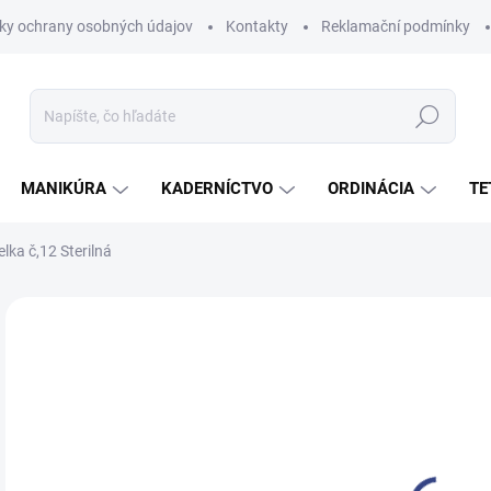
ky ochrany osobných údajov
Kontakty
Reklamační podmínky
Hľadať
MANIKÚRA
KADERNÍCTVO
ORDINÁCIA
TE
lka č,12 Sterilná
Neohodnotené
Podrobnosti hodnotenia
ZNAČKA:
PRO SA
€0
€0,
Jedn
SK
cena