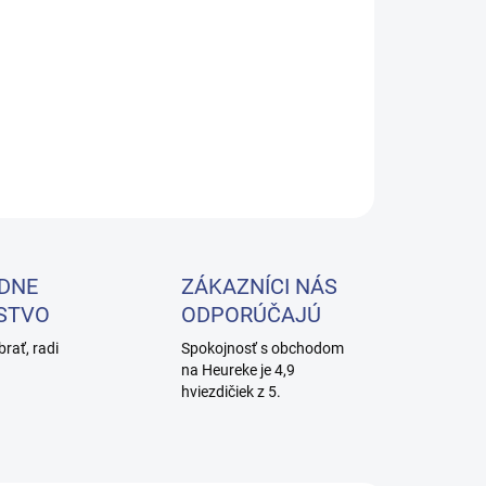
−
+
Pridať do košíka
pelová čepeľ č.12 sterilná - držiak veľkosti 3
ILNÉ INFORMÁCIE
OPÝTAŤ SA
DNE
ZÁKAZNÍCI NÁS
STVO
ODPORÚČAJÚ
brať, radi
Spokojnosť s obchodom
na Heureke je 4,9
hviezdičiek z 5.