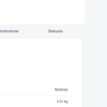
re kozmetičky,
teplotou topenia
toré hľadajú
perleťový azul 1000
ynikajúce
g
ýsledky.
Hodnotenie
Diskusia
Nástroje
0.01 kg