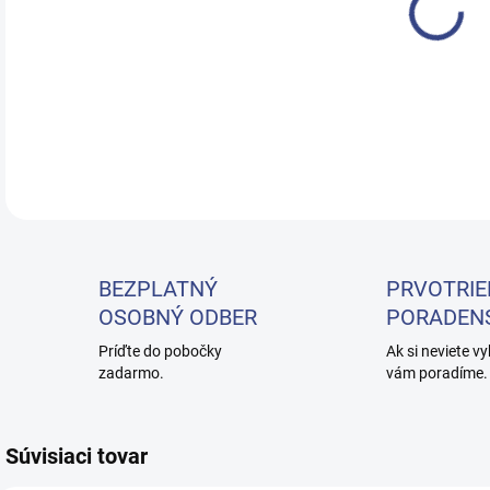
Skal
DETA
BEZPLATNÝ
PRVOTRIE
OSOBNÝ ODBER
PORADEN
Príďte do pobočky
Ak si neviete vy
zadarmo.
vám poradíme.
Súvisiaci tovar