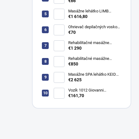
Satin WKE024
€66
Masážne lehátko LIMB
Azzurro 815B elektrické
€1 616,80
Ohrievač depilačných voskov
Silky WKE023
€70
Rehabilitačné masážne
ležadlo JSR H hydraulické
€1 290
Rehabilitačné masážne
ležadlo KSR 2 manuálne
€850
Masážne SPA lehátko KEID
WARM s vyhrievaním
€2 625
elektrické
Vozík 1012 Giovanni
kozmetický stolík
€161,70