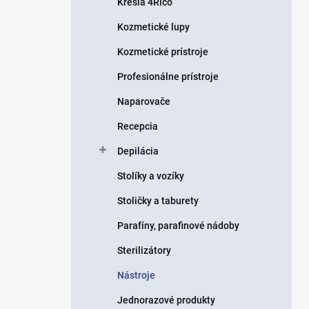
Kreslá 4Rico
e
l
Kozmetické lupy
Kozmetické prístroje
Profesionálne prístroje
Naparovače
Recepcia
Depilácia
Stolíky a vozíky
Stoličky a taburety
Parafíny, parafinové nádoby
Sterilizátory
Nástroje
Jednorazové produkty