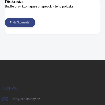
Diskusia
Buďte prvý, kto napíše príspevok k tejto položke.
Pridať komentár
Z
á
p
ä
t
i
KONTAKT
e
info
@
pro-salony.cz