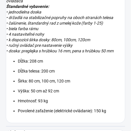
ovládača
Štandardné vybavenie:
• jednodielna doska
• držadlá na stabilizačné popruhy na oboch stranách telesa
• čalúnenie, štandardný rad z umelej kože (farby 1-25)
• biela farba rámu
• 4 nastaviteľné nohy
• k dispozícii šírka dosky: 80cm, 100cm, 120cm
• ručný ovládač pre nastavenie výšky
• doska: preglejka s hrúbkou 16 mm, pena s hrúbkou 50 mm
Dĺžka: 208 cm
Dĺžka telesa: 200 cm
Šírka: 80 cm, 100 cm, 120 cm
Výška: 50 cm až 92 cm
Hmotnosť: 93 kg
Povolené zaťaženie (elektrické ovládanie): 150 kg