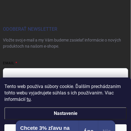
ODOBERAŤ NEWSLETTER
Vložte svoj e-mail a my Vám budeme zasielať informácie o nových
produktoch na našom e-shope.
EMAIL
Tento web používa súbory cookie. Ďalším prechádzaním
Vložením e-mailu súhlasíte s
podmienkami ochrany osobných údajov
tohto webu vyjadrujete súhlas s ich používaním. Viac
informácií
tu
.
Prihlásiť sa
Nastavenie
Chcete 3% zľavu na
Copyright 2026
Vybavenie pre salóny
. Všetky práva vyhradené.