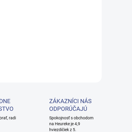
−
+
Pridať do košíka
Y - DREVENÝ RECEPČNÝ STÔL BIELA-SECO V DUBE
ILNÉ INFORMÁCIE
OPÝTAŤ SA
DNE
ZÁKAZNÍCI NÁS
STVO
ODPORÚČAJÚ
brať, radi
Spokojnosť s obchodom
na Heureke je 4,9
hviezdičiek z 5.