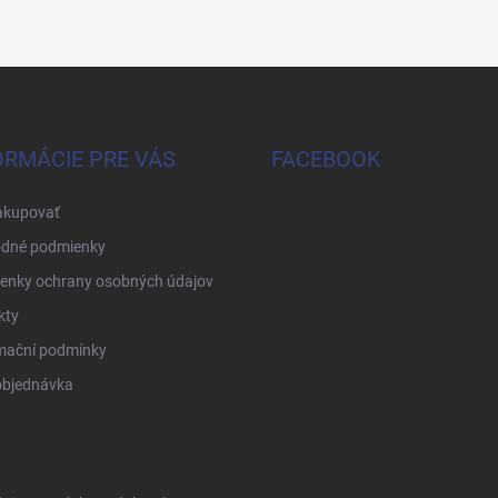
ORMÁCIE PRE VÁS
FACEBOOK
akupovať
dné podmienky
enky ochrany osobných údajov
kty
mační podmínky
objednávka