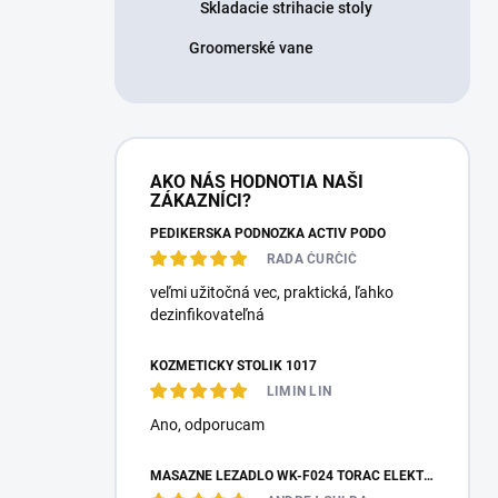
Skladacie strihacie stoly
Groomerské vane
AKO NÁS HODNOTIA NAŠI
ZÁKAZNÍCI?
PEDIKÉRSKÁ PODNOŽKA ACTIV PODO
RADA ĆURČIĆ
veľmi užitočná vec, praktická, ľahko
dezinfikovateľná
KOZMETICKÝ STOLÍK 1017
LIMIN LIN
Ano, оdporucam
MASÁŽNE LEŽADLO WK-F024 TORAC ELEKTRICKÉ