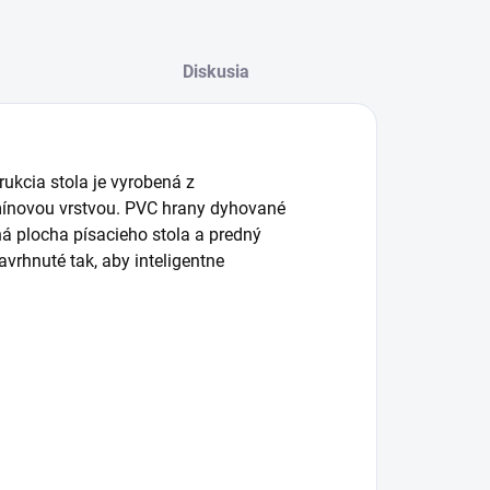
Diskusia
ukcia stola je vyrobená z
mínovou vrstvou. PVC hrany dyhované
á plocha písacieho stola a predný
vrhnuté tak, aby inteligentne