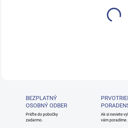
TAM
DETA
BEZPLATNÝ
PRVOTRIE
OSOBNÝ ODBER
PORADEN
Príďte do pobočky
Ak si neviete vy
zadarmo.
vám poradíme.