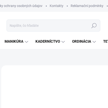
ky ochrany osobných údajov
Kontakty
Reklamační podmínky
Hľadať
MANIKÚRA
KADERNÍCTVO
ORDINÁCIA
TE
Neohodnotené
Podrobnosti hodnotenia
€
€59
Jedn
SK
cena