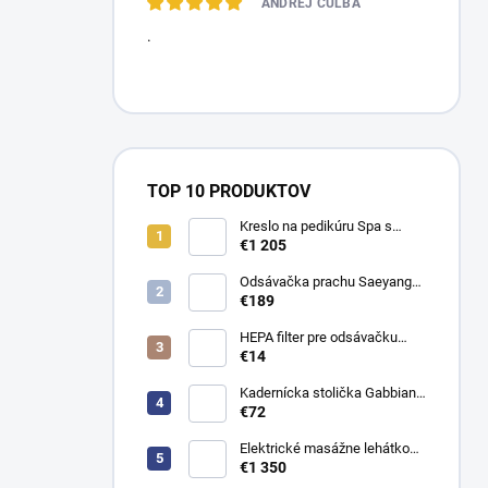
ANDREJ CULBA
.
TOP 10 PRODUKTOV
Kreslo na pedikúru Spa s
vaničkou Sillon Elysia
€1 205
Odsávačka prachu Saeyang
Marathon Levent
€189
HEPA filter pre odsávačku
prachu Marathon Olimp a
€14
Levent 1 ks.
Kadernícka stolička Gabbiano
D026
€72
Elektrické masážne lehátko
Evero V4 ERGO Soft Touch
€1 350
K622 Šedé