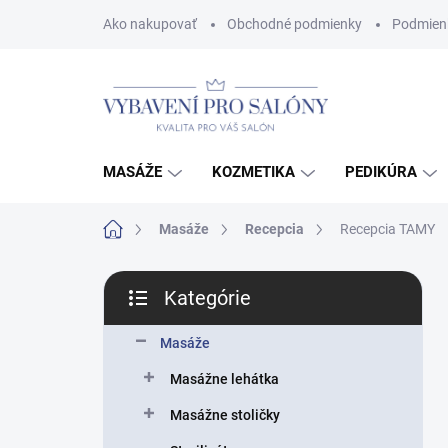
Prejsť
Ako nakupovať
Obchodné podmienky
Podmien
na
obsah
MASÁŽE
KOZMETIKA
PEDIKÚRA
Domov
Masáže
Recepcia
Recepcia TAMY
B
Kategórie
o
Preskočiť
č
kategórie
n
Masáže
ý
Masážne lehátka
p
a
Masážne stoličky
n