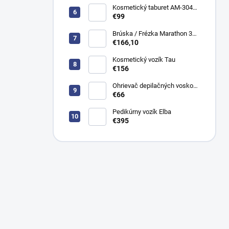
Kosmetický taburet AM-304
stolička
€99
Brúska / Frézka Marathon 3
champion + H200
€166,10
Kosmetický vozík Tau
€156
Ohrievač depilačných voskov
Satin WKE024
€66
Pedikúrny vozík Elba
€395