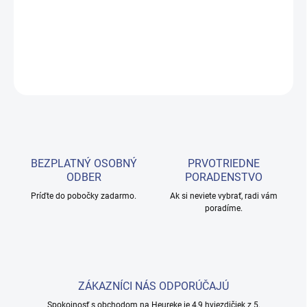
DREVENÝ RECEPČNÝ STÔL DUB-DECO V BIELOM
DETAILNÉ INFORMÁCIE
OPÝTAŤ SA
BEZPLATNÝ OSOBNÝ
PRVOTRIEDNE
ODBER
PORADENSTVO
Príďte do pobočky zadarmo.
Ak si neviete vybrať, radi vám
poradíme.
ZÁKAZNÍCI NÁS ODPORÚČAJÚ
Spokojnosť s obchodom na Heureke je 4,9 hviezdičiek z 5.