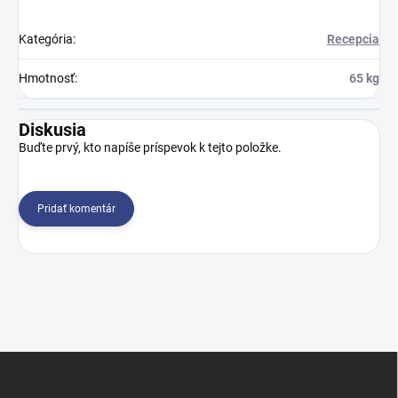
Kategória
:
Recepcia
Hmotnosť
:
65 kg
Diskusia
Buďte prvý, kto napíše príspevok k tejto položke.
Pridať komentár
Z
á