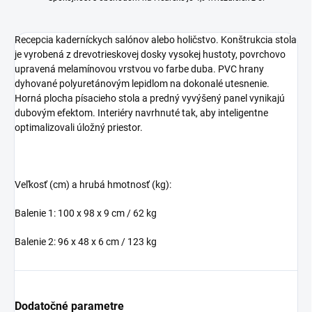
Recepcia kaderníckych salónov alebo holičstvo. Konštrukcia stola
je vyrobená z drevotrieskovej dosky vysokej hustoty, povrchovo
upravená melamínovou vrstvou vo farbe duba. PVC hrany
dyhované polyuretánovým lepidlom na dokonalé utesnenie.
Horná plocha písacieho stola a predný vyvýšený panel vynikajú
dubovým efektom. Interiéry navrhnuté tak, aby inteligentne
optimalizovali úložný priestor.
Veľkosť (cm) a hrubá hmotnosť (kg):
Balenie 1: 100 x 98 x 9 cm / 62 kg
Balenie 2: 96 x 48 x 6 cm / 123 kg
Dodatočné parametre