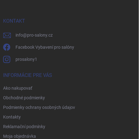
p
ä
t
i
KONTAKT
e
info
@
pro-salony.cz
Facebook Vybavení pro salóny
prosalony1
INFORMÁCIE PRE VÁS
Ako nakupovať
Obchodné podmienky
Podmienky ochrany osobných údajov
Kontakty
Reklamační podmínky
Moja objednávka