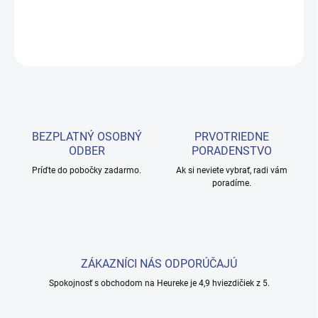
DETAILNÉ INFORMÁCIE
OPÝTAŤ SA
BEZPLATNÝ OSOBNÝ
PRVOTRIEDNE
ODBER
PORADENSTVO
Príďte do pobočky zadarmo.
Ak si neviete vybrať, radi vám
poradíme.
ZÁKAZNÍCI NÁS ODPORÚČAJÚ
Spokojnosť s obchodom na Heureke je 4,9 hviezdičiek z 5.