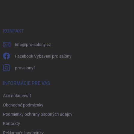
á
p
ä
t
i
KONTAKT
e
info
@
pro-salony.cz
Facebook Vybavení pro salóny
prosalony1
INFORMÁCIE PRE VÁS
Ako nakupovať
Obchodné podmienky
Podmienky ochrany osobných údajov
Kontakty
Reklamační podmínky