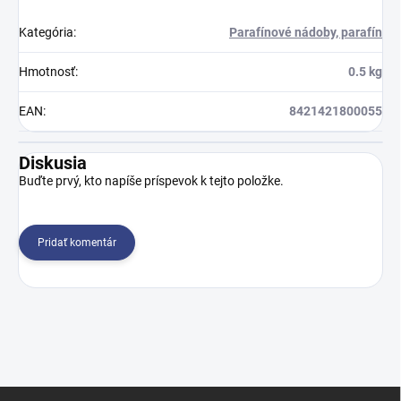
Kategória
:
Parafínové nádoby, parafín
Hmotnosť
:
0.5 kg
EAN
:
8421421800055
Diskusia
Buďte prvý, kto napíše príspevok k tejto položke.
Pridať komentár
Z