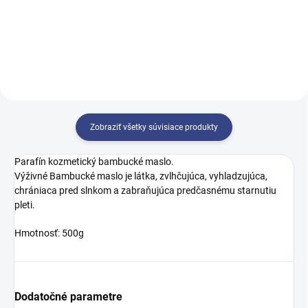
WARM s vyhrievaním 2 motorové
stola.
Zobraziť všetky súvisiace produkty
Parafín kozmetický bambucké maslo.
Výživné Bambucké maslo je látka, zvlhčujúca, vyhladzujúca,
chrániaca pred slnkom a zabraňujúca predčasnému starnutiu
pleti.
Hmotnosť: 500g
Dodatočné parametre