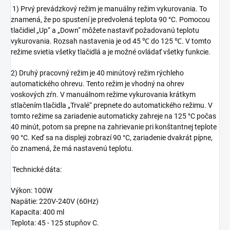
1) Prvý prevádzkový režim je manuálny režim vykurovania. To
znamená, že po spustení je predvolená teplota 90 °C. Pomocou
tlačidiel „Up“ a „Down“ môžete nastaviť požadovanú teplotu
vykurovania. Rozsah nastavenia je od 45 ℃ do 125 ℃. V tomto
režime svietia všetky tlačidlá a je možné ovládať všetky funkcie.
2) Druhý pracovný režim je 40 minútový režim rýchleho
automatického ohrevu. Tento režim je vhodný na ohrev
voskových zŕn. V manuálnom režime vykurovania krátkym
stlačením tlačidla „Trvalé“ prepnete do automatického režimu. V
tomto režime sa zariadenie automaticky zahreje na 125 °C počas
40 minút, potom sa prepne na zahrievanie pri konštantnej teplote
90 °C. Keď sa na displeji zobrazí 90 °C, zariadenie dvakrát pípne,
čo znamená, že má nastavenú teplotu.
Technické dáta:
Výkon: 100W
Napätie: 220V-240V (60Hz)
Kapacita: 400 ml
Teplota: 45 - 125 stupňov C.