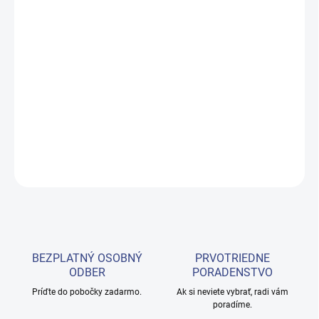
−
+
Pridať do košíka
Profesionálny ohrievač vosku s termostatom a zobrazením
teploty a možnosťou práce v dvoch režimoch.
DETAILNÉ INFORMÁCIE
OPÝTAŤ SA
BEZPLATNÝ OSOBNÝ
PRVOTRIEDNE
ODBER
PORADENSTVO
Príďte do pobočky zadarmo.
Ak si neviete vybrať, radi vám
poradíme.