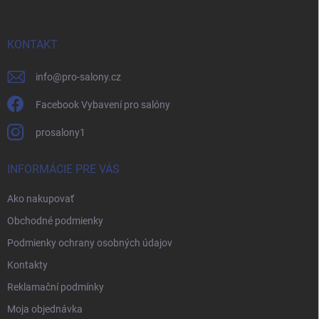
ä
t
i
KONTAKT
e
info
@
pro-salony.cz
Facebook Vybavení pro salóny
prosalony1
INFORMÁCIE PRE VÁS
Ako nakupovať
Obchodné podmienky
Podmienky ochrany osobných údajov
Kontakty
Reklamační podmínky
Moja objednávka