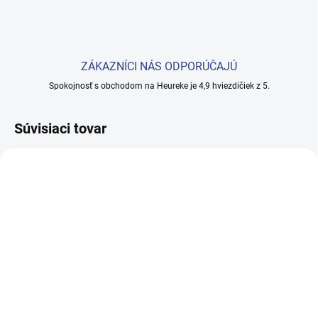
ZÁKAZNÍCI NÁS ODPORÚČAJÚ
Spokojnosť s obchodom na Heureke je 4,9 hviezdičiek z 5.
Súvisiaci tovar
SKLADOM
(1 KS)
Kozmetický stôl 312 s
kazetovým absorbérom