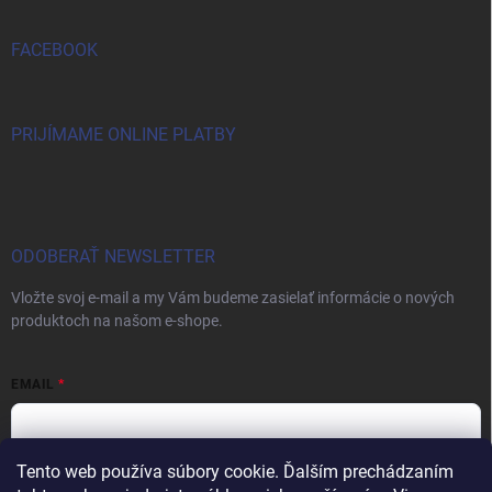
FACEBOOK
PRIJÍMAME ONLINE PLATBY
ODOBERAŤ NEWSLETTER
Vložte svoj e-mail a my Vám budeme zasielať informácie o nových
produktoch na našom e-shope.
EMAIL
Tento web používa súbory cookie. Ďalším prechádzaním
Vložením e-mailu súhlasíte s
podmienkami ochrany osobných údajov