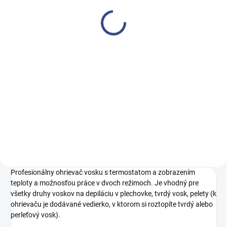
biely ľavý
€680
€552,90 bez DPH
Do košíka
Funkčný kozmetický stôl 312 so
zberačom prachu je ideálny pre
kozmetické salóny, najmä na
styling nechtov.
Profesionálny ohrievač vosku s termostatom a zobrazením
teploty a možnosťou práce v dvoch režimoch. Je vhodný pre
všetky druhy voskov na depiláciu v plechovke, tvrdý vosk, pelety (k
ohrievaču je dodávané vedierko, v ktorom si roztopíte tvrdý alebo
perleťový vosk).