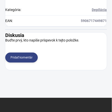
Kategória
:
Depilácia
EAN
:
5906717449871
Diskusia
Buďte prvý, kto napíše príspevok k tejto položke.
Pridať komentár
Z
á
p