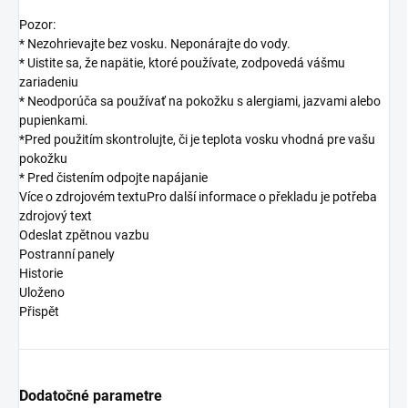
Pozor:
* Nezohrievajte bez vosku. Neponárajte do vody.
* Uistite sa, že napätie, ktoré používate, zodpovedá vášmu
zariadeniu
* Neodporúča sa používať na pokožku s alergiami, jazvami alebo
pupienkami.
*Pred použitím skontrolujte, či je teplota vosku vhodná pre vašu
pokožku
* Pred čistením odpojte napájanie
Více o zdrojovém textuPro další informace o překladu je potřeba
zdrojový text
Odeslat zpětnou vazbu
Postranní panely
Historie
Uloženo
Přispět
Dodatočné parametre