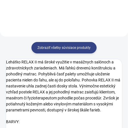
Zobraziť všetky súvisiace produkty
Lehátko RELAX II má široké využitie v masážnych salónoch a
zdravotníckych zariadeniach. Má ľahkú drevenú konštrukciu a
pohodlný matrac. Pohyblivá časť palety umožňuje uloženie
pacienta nielen do ľahu, ale aj do poloľahu. Pohovka RELAX II má
nastavenie uhla zadnej časti dosky stola. Výnimočne estetický
vzhľad postele RELAX a jej pohodlný matrac zaisťujú klientom,
masérom či fyzioterapeutom pohodlie počas procedúr. Zvršok je
potiahnutý koženým alebo vinylovým materiálom s vysokými
parametrami pevnosti, dostupný v širokej škále farieb.
BARVY: