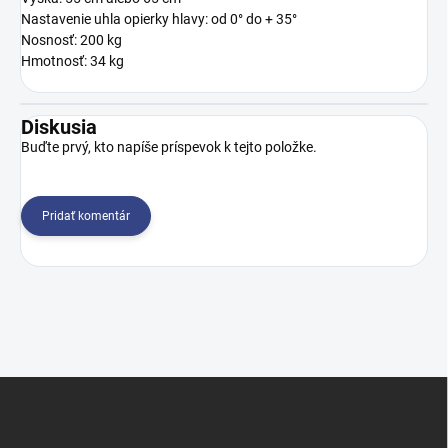
Nastavenie uhla opierky hlavy: od 0° do + 35°
Nosnosť: 200 kg
Hmotnosť: 34 kg
Diskusia
Buďte prvý, kto napíše príspevok k tejto položke.
Pridať komentár
Z
á
p