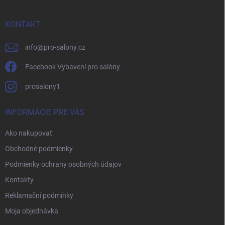
ä
t
i
KONTAKT
e
info
@
pro-salony.cz
Facebook Vybavení pro salóny
prosalony1
INFORMÁCIE PRE VÁS
Ako nakupovať
Obchodné podmienky
Podmienky ochrany osobných údajov
Kontakty
Reklamační podmínky
Moja objednávka