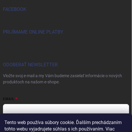
FACEBOOK
PRIJÍMAME ONLINE PLATBY
ODOBERAŤ NEWSLETTER
Vložte svoj e-mail a my Vám budeme zasielať informácie o nových
produktoch na našom e-shope.
EMAIL
Tento web používa súbory cookie. Ďalším prechádzaním
Vložením e-mailu súhlasíte s
podmienkami ochrany osobných údajov
tohto webu vyjadrujete súhlas s ich používaním. Viac