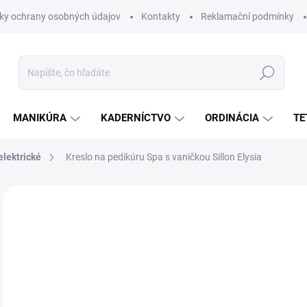
ky ochrany osobných údajov
Kontakty
Reklamační podmínky
Hľadať
MANIKÚRA
KADERNÍCTVO
ORDINÁCIA
TE
elektrické
Kreslo na pedikúru Spa s vaničkou Sillon Elysia
Neohodnotené
Podrobnosti hodnotenia
NOVINKA
€1
€97
Jedn
ZVO
cena