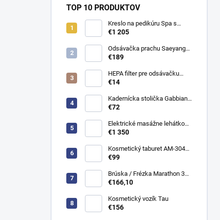
TOP 10 PRODUKTOV
Kreslo na pedikúru Spa s
vaničkou Sillon Elysia
€1 205
Odsávačka prachu Saeyang
Marathon Levent
€189
HEPA filter pre odsávačku
prachu Marathon Olimp a
€14
Levent 1 ks.
Kadernícka stolička Gabbiano
D026
€72
Elektrické masážne lehátko
Evero V4 ERGO Soft Touch
€1 350
K622 Šedé
Kosmetický taburet AM-304
stolička
€99
Brúska / Frézka Marathon 3
champion + H200
€166,10
Kosmetický vozík Tau
€156