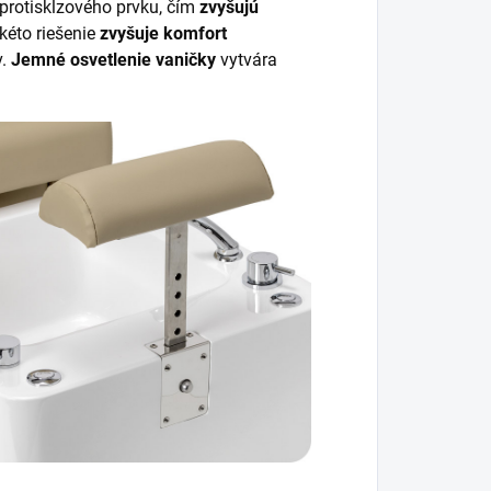
protisklzového prvku, čím
zvyšujú
kéto riešenie
zvyšuje komfort
.
Jemné osvetlenie vaničky
vytvára