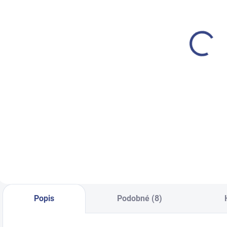
Pedikérské
Pedikérské
kreslo 2244A
kreslo Alcor
k
Cubo
Azzurro 713A
h
€1 500
€790,10
€1 219,50 bez DPH
€642,40 bez DPH
€
Detail
Detail
Luxusnejšie
Pedikérské křeslo
P
pedikérske kreslo s
ALCOR Azzurro
h
veľmi stabilnou
713A hydaulické
z
základňou a
d
vysokým
p
komfortom. 3
motorové
Popis
Podobné (8)