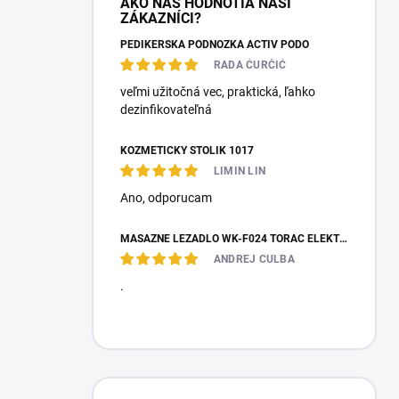
AKO NÁS HODNOTIA NAŠI
ZÁKAZNÍCI?
PEDIKÉRSKÁ PODNOŽKA ACTIV PODO
RADA ĆURČIĆ
veľmi užitočná vec, praktická, ľahko
dezinfikovateľná
KOZMETICKÝ STOLÍK 1017
LIMIN LIN
Ano, оdporucam
MASÁŽNE LEŽADLO WK-F024 TORAC ELEKTRICKÉ
ANDREJ CULBA
.