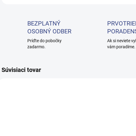
BEZPLATNÝ
PRVOTRIE
OSOBNÝ ODBER
PORADEN
Príďte do pobočky
Ak si neviete vy
zadarmo.
vám poradíme.
Súvisiaci tovar
SKLADEM
SKLADEM
(2 KS)
(4 KS)