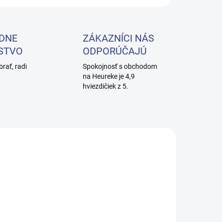
DNE
ZÁKAZNÍCI NÁS
STVO
ODPORÚČAJÚ
brať, radi
Spokojnosť s obchodom
na Heureke je 4,9
hviezdičiek z 5.
SKLADEM
SKLADEM
(3 KS)
(3 KS)