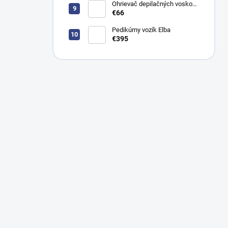
Ohrievač depilačných voskov
Satin WKE024
€66
Pedikúrny vozík Elba
€395