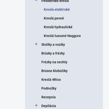
Pedikérske kreslá
e
l
Kreslá elektrické
Kreslá pevné
Kreslá hydraulické
Kreslá luxusné Naggura
Stolíky a vozíky
Brúsky a frézky
Frézky na nechty
Brúsne klobúčiky
Kreslá 4Rico
Podnožky
Recepcia
Depilácia