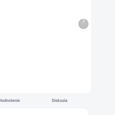
Pedikérské
Pedikérske
řeslo
kreslo s
ydraulické A-
vaničkou WK-
210C
S004 Astra
€381
€425,50
Ďalší
produkt
309,80 bez DPH
€345,90 bez DPH
Detail
Do košíka
edikérske kreslo s
Pedikérske kreslo s
ydraulickým
vaničkou WK-S004
dvíhaním a
Astra s
elenými
hydraulickým
odnožkami
zdvíhaním a
vaničkou
Hodnotenie
Diskusia