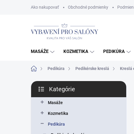
Prejsť
Ako nakupovať
Obchodné podmienky
Podmien
na
obsah
MASÁŽE
KOZMETIKA
PEDIKÚRA
Domov
Pedikúra
Pedikérske kreslá
Kreslá 
B
Kategórie
o
Preskočiť
č
kategórie
n
Masáže
ý
Kozmetika
p
a
Pedikúra
n