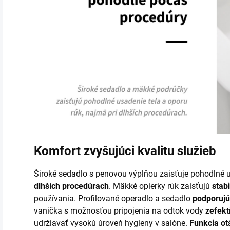
Komfort zvyšujúci kvalitu služieb
Široké sedadlo s penovou výplňou zaisťuje pohodlné us
dlhších procedúrach
. Mäkké opierky
rúk zaisťujú
stab
používania. Profilované operadlo a sedadlo
podporujú
vanička s možnosťou pripojenia na odtok vody
zefekt
udržiavať vysokú úroveň hygieny v salóne.
Funkcia ot