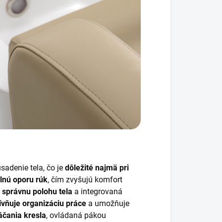
adenie tela, čo je
dôležité najmä pri
ilnú oporu rúk
, čím zvyšujú komfort
 správnu polohu tela
a integrovaná
ívňuje organizáciu práce
a umožňuje
áčania kresla
, ovládaná pákou