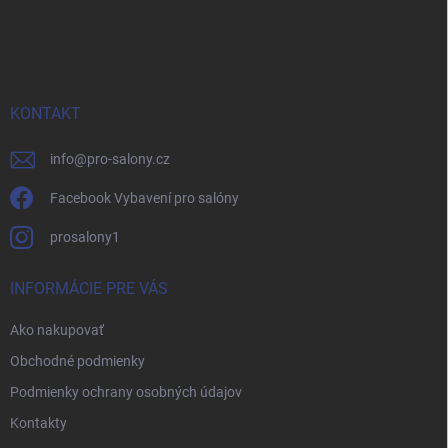
Z
á
p
ä
t
i
KONTAKT
e
info
@
pro-salony.cz
Facebook Vybavení pro salóny
prosalony1
INFORMÁCIE PRE VÁS
Ako nakupovať
Obchodné podmienky
Podmienky ochrany osobných údajov
Kontakty