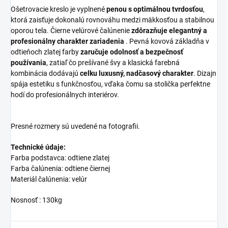
Ošetrovacie kreslo je vyplnené
penou s optimálnou tvrdosťou
,
ktorá zaisťuje dokonalú rovnováhu medzi mäkkosťou a stabilnou
oporou tela. Čierne velúrové čalúnenie
zdôrazňuje elegantný a
profesionálny charakter zariadenia
. Pevná kovová základňa v
odtieňoch zlatej farby
zaručuje odolnosť a bezpečnosť
používania
, zatiaľ čo prešívané švy a klasická farebná
kombinácia dodávajú
celku luxusný, nadčasový charakter
. Dizajn
spája estetiku s funkčnosťou, vďaka čomu sa stolička perfektne
hodí do profesionálnych interiérov.
Presné rozmery sú uvedené na fotografii.
Technické údaje:
Farba podstavca: odtiene zlatej
Farba čalúnenia: odtiene čiernej
Materiál čalúnenia: velúr
Nosnosť : 130kg