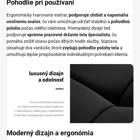
Pohodlie pri používaní
Ergonomicky tvarovaná matrac
podporuje chrbát a napomáha
uvoľneniu svalov
, čo vám umožňuje udržať stabilnú a
pohodlnú
polohu
počas celého ošetrenia. Premyslený dizajn tiež
podporuje
správne pracovné držanie tela špecialistu
, čo
pomáha znížiť únavu počas dlhých hodín služby. Súprava
obsahuje dva vankúše, ktoré
zvyšujú pohodlie polohy tela
a
umožňujú lepšie prispôsobenie individuálnym potrebám klienta.
Moderný dizajn a ergonómia