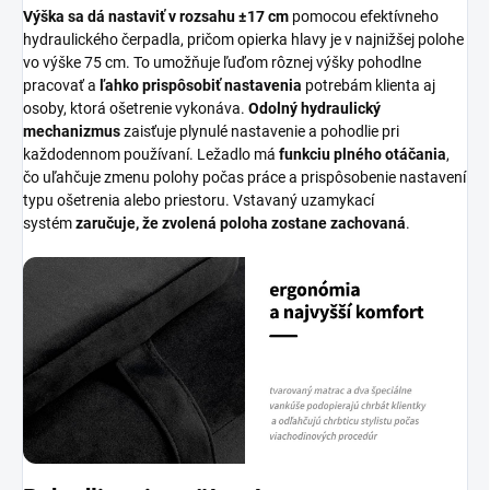
Výška sa dá nastaviť v rozsahu ±17 cm
pomocou efektívneho
hydraulického čerpadla, pričom opierka hlavy je v najnižšej polohe
vo výške 75 cm. To umožňuje ľuďom rôznej výšky pohodlne
pracovať a
ľahko prispôsobiť nastavenia
potrebám klienta aj
osoby, ktorá ošetrenie vykonáva.
Odolný hydraulický
mechanizmus
zaisťuje plynulé nastavenie a pohodlie pri
každodennom používaní. Ležadlo má
funkciu plného otáčania
,
čo uľahčuje zmenu polohy počas práce a prispôsobenie nastavení
typu ošetrenia alebo priestoru. Vstavaný uzamykací
systém
zaručuje, že zvolená poloha zostane zachovaná
.