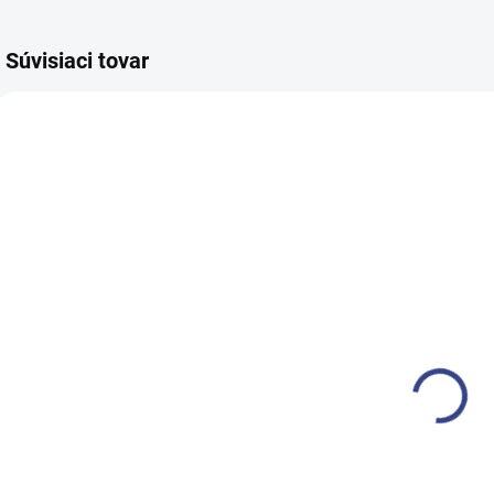
Súvisiaci tovar
SKLADEM
SKLADEM
(>5 KS)
(5 KS)
Depilačný vosk
Čistič přístrojů
D
bezpáskový
na depilaci
v
zrnka filmwax
100ml
elastický 1kg
€21,10
€4,90
černý
€17,20 bez DPH
€4 bez DPH
€
Do košíka
Do košíka