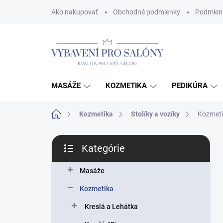
Prejsť
Ako nakupovať
Obchodné podmienky
Podmien
na
obsah
MASÁŽE
KOZMETIKA
PEDIKÚRA
Domov
Kozmetika
Stolíky a vozíky
Kozmeti
B
Kategórie
o
Preskočiť
č
kategórie
n
Masáže
ý
Kozmetika
p
a
Kreslá a Lehátka
n