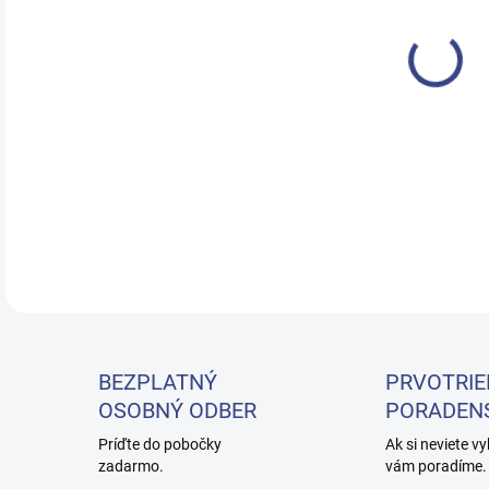
DETA
BEZPLATNÝ
PRVOTRIE
OSOBNÝ ODBER
PORADEN
Príďte do pobočky
Ak si neviete vy
zadarmo.
vám poradíme.