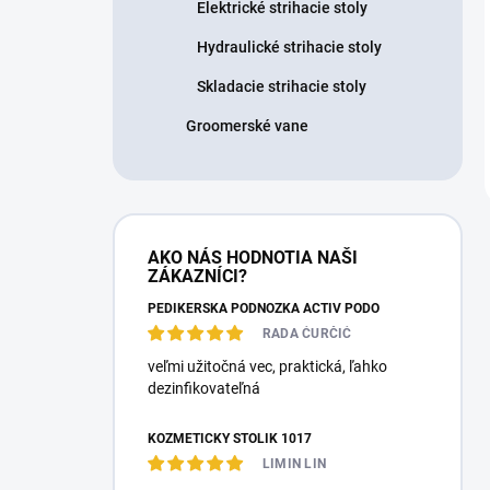
Elektrické strihacie stoly
Hydraulické strihacie stoly
Skladacie strihacie stoly
Groomerské vane
AKO NÁS HODNOTIA NAŠI
ZÁKAZNÍCI?
PEDIKÉRSKÁ PODNOŽKA ACTIV PODO
RADA ĆURČIĆ
veľmi užitočná vec, praktická, ľahko
dezinfikovateľná
KOZMETICKÝ STOLÍK 1017
LIMIN LIN