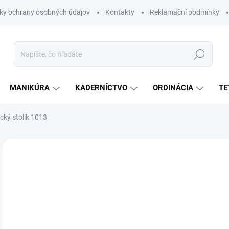
ky ochrany osobných údajov
Kontakty
Reklamační podmínky
Hľadať
MANIKÚRA
KADERNÍCTVO
ORDINÁCIA
TE
cký stolík 1013
Neohodnotené
Podrobnosti hodnotenia
ZNAČKA:
WEELKO
€
€80
Jedn
SK
cena