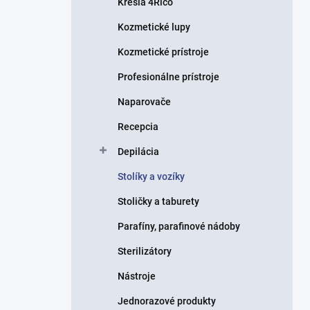
Kreslá 4Rico
e
l
Kozmetické lupy
Kozmetické prístroje
Profesionálne prístroje
Naparovače
Recepcia
Depilácia
Stolíky a vozíky
Stoličky a taburety
Parafíny, parafinové nádoby
Sterilizátory
Nástroje
Jednorazové produkty