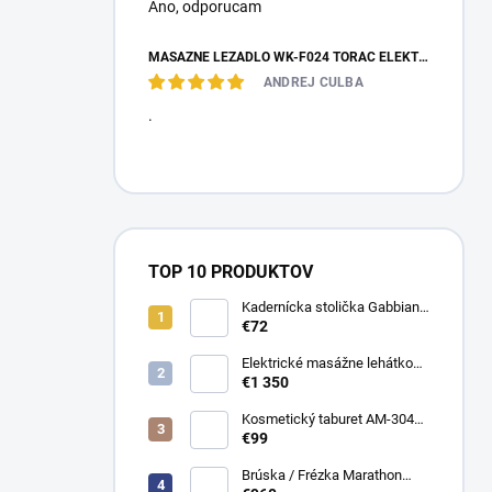
Ano, оdporucam
MASÁŽNE LEŽADLO WK-F024 TORAC ELEKTRICKÉ
ANDREJ CULBA
.
TOP 10 PRODUKTOV
Kadernícka stolička Gabbiano
D026
€72
Elektrické masážne lehátko
Evero V4 ERGO Soft Touch
€1 350
K622 Šedé
Kosmetický taburet AM-304
stolička
€99
Brúska / Frézka Marathon