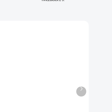
SKLADEM
SKLADEM
(>5 KS)
(3 KS)
epilačný vosk
Kozmetické
 plechovce
kreslo
rose 800ml
elektrické
GRAB WK-
€11,80
€1 009
Ďalší
E017
produkt
9,60 bez DPH
€820,30 bez DPH
Do košíka
Detail