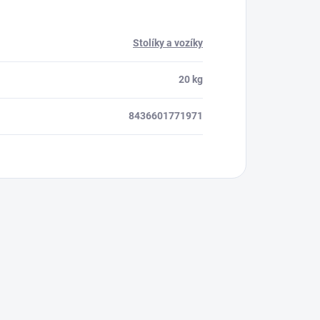
Stolíky a vozíky
20 kg
8436601771971