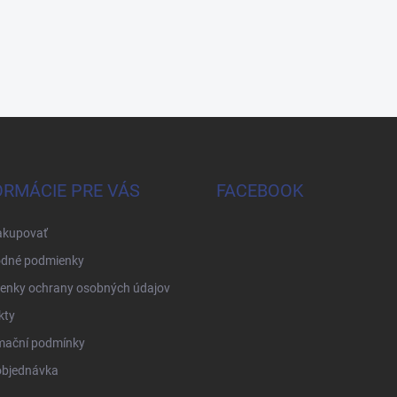
ORMÁCIE PRE VÁS
FACEBOOK
akupovať
dné podmienky
enky ochrany osobných údajov
kty
mační podmínky
objednávka