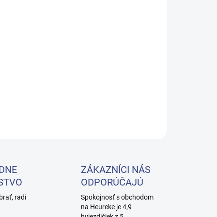
−
+
Pridať do košíka
ILNÉ INFORMÁCIE
OPÝTAŤ SA
DNE
ZÁKAZNÍCI NÁS
STVO
ODPORÚČAJÚ
brať, radi
Spokojnosť s obchodom
na Heureke je 4,9
hviezdičiek z 5.