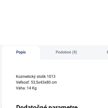
Špeciálne prísady,
Kvapalina na
Q
pridané na zvýšenie
čistenie prístrojov
p
priľnavosti vosku,
od vosku
š
zaručia čisté a
p
rýchle depilovanie
k
hustých a hustých
v
vlasov muža.
v
Popis
Podobné (8)
Kozmetický stolík 1013
Veľkosť: 53,5x43x80 cm
Váha: 14 Kg
Dodatočné parametre