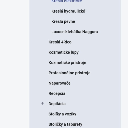
Kreslá elektrické
e
l
Kreslá hydraulické
Kreslá pevné
Luxusné lehátka Naggura
Kreslá 4Rico
Kozmetické lupy
Kozmetické prístroje
Profesionálne prístroje
Naparovače
Recepcia
Depilácia
Stolíky a vozíky
Stoličky a taburety