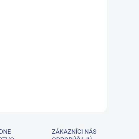
?
NÝ OVLÁDAČ
STĚRADLO FROTÉ
−
+
Pridať do košíka
sné lôžko na ošetrenie v minimalistickom štýle as vysokým
ortom. Vybavené 3 motormi pre nastavenie výšky,
adla a sklonu sedadla.
ILNÉ INFORMÁCIE
OPÝTAŤ SA
DNE
ZÁKAZNÍCI NÁS