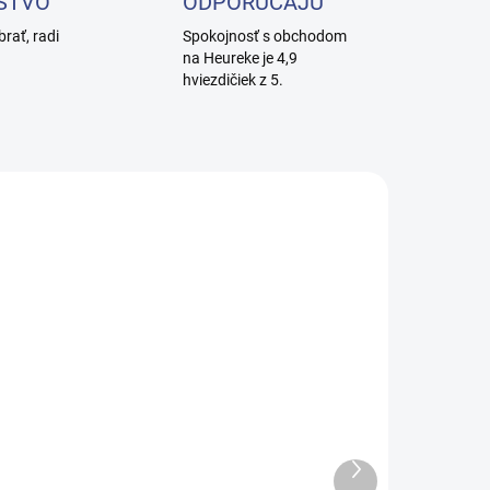
STVO
ODPORÚČAJÚ
brať, radi
Spokojnosť s obchodom
na Heureke je 4,9
hviezdičiek z 5.
SKLADEM
SKLADEM
(3 KS)
(3 KS)
Kozmetické
Kozmetické
reslo
kreslo
lektrické
elektricke
2214A STER
2235D MAXI s
€1 073,80
€1 495,20
Ďalší
vyhrievaním
produkt