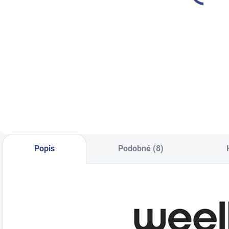
€207,60 bez DPH
€856,50 bez DPH
€
Detail
Do košíka
Kreslo s otvorom v
Kozmetické kreslo
K
záhlavníku a
elektrické
2
podperami rúk
vyhrievané. Plné
3
určené na
elektrické
kozmetiku aj
nastavenie (výšky,
masáž. 63 x 180
nôh i chrbta)
cm
Popis
Podobné (8)