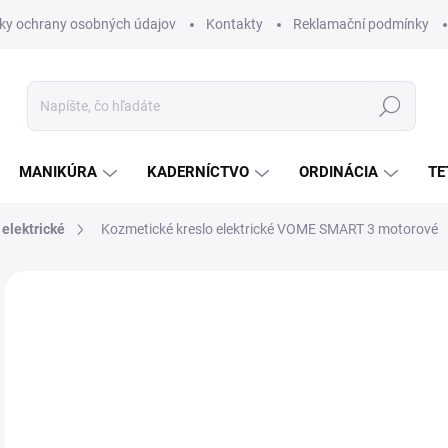
ky ochrany osobných údajov
Kontakty
Reklamační podmínky
Hľadať
MANIKÚRA
KADERNÍCTVO
ORDINÁCIA
TE
 elektrické
Kozmetické kreslo elektrické VOME SMART 3 motorové
Neohodnotené
Podrobnosti hodnotenia
ZNAČKA:
WEELKO
€1
€1 
Jedn
SK
cena
DRŽ
PRE