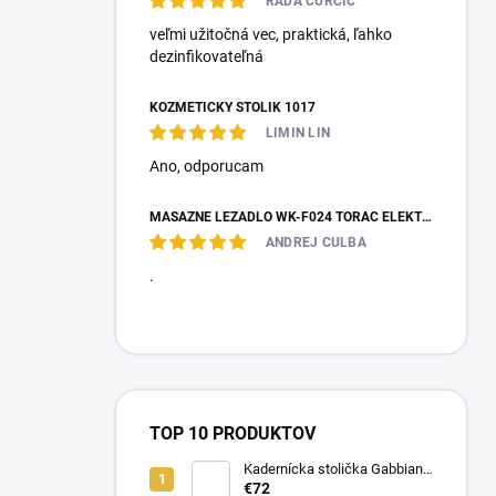
RADA ĆURČIĆ
veľmi užitočná vec, praktická, ľahko
dezinfikovateľná
KOZMETICKÝ STOLÍK 1017
LIMIN LIN
Ano, оdporucam
MASÁŽNE LEŽADLO WK-F024 TORAC ELEKTRICKÉ
ANDREJ CULBA
.
TOP 10 PRODUKTOV
Kadernícka stolička Gabbiano
D026
€72