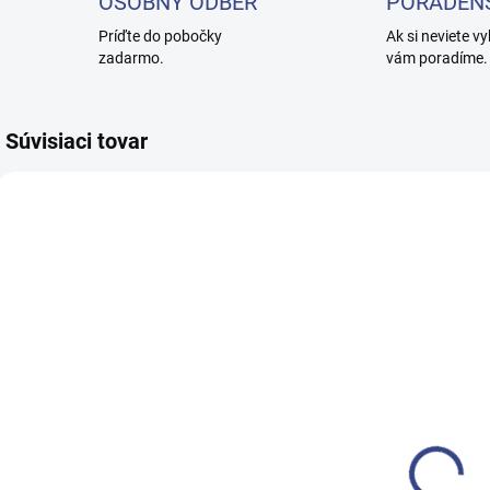
OSOBNÝ ODBER
PORADEN
Príďte do pobočky
Ak si neviete vy
zadarmo.
vám poradíme.
Súvisiaci tovar
SKLADEM
SKLADEM
(3 KS)
(1 KS)
Kozmetické
Kozmeticné
tatérske
kreslo
k
kreslo A202
elektrické LUX
e
vyhrievané
€255,30
€1 053,50