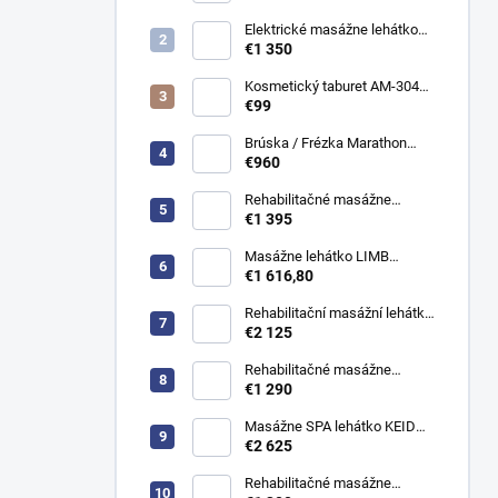
Elektrické masážne lehátko
Evero V4 ERGO Soft Touch
€1 350
K622 Šedé
Kosmetický taburet AM-304
stolička
€99
Brúska / Frézka Marathon
Cyclone - Vac s odsávačem
€960
bezuhlíková
Rehabilitačné masážne
ležadlo JSR 4 manuálne
€1 395
Masážne lehátko LIMB
Azzurro 815B elektrické
€1 616,80
Rehabilitační masážní lehátko
ACU elektrické vojtova
€2 125
metoda Bobath
Rehabilitačné masážne
ležadlo JSR H hydraulické
€1 290
Masážne SPA lehátko KEID
WARM s vyhrievaním
€2 625
elektrické
Rehabilitačné masážne