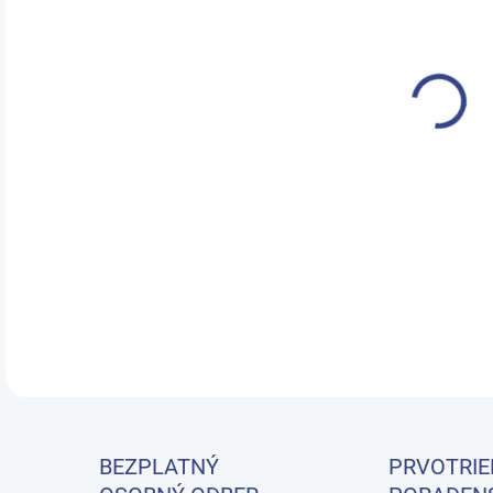
NOŽ
PRO
?
Luxu
komf
oper
DETA
BEZPLATNÝ
PRVOTRIE