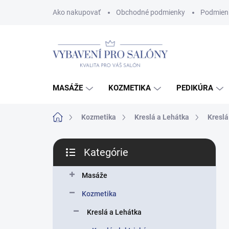
Prejsť
Ako nakupovať
Obchodné podmienky
Podmien
na
obsah
MASÁŽE
KOZMETIKA
PEDIKÚRA
Domov
Kozmetika
Kreslá a Lehátka
Kreslá
B
Kategórie
o
Preskočiť
č
kategórie
n
Masáže
ý
Kozmetika
p
a
Kreslá a Lehátka
n