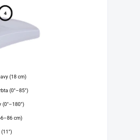
lavy (18 cm)
rbta (0°–85°)
y (0°–180°)
(66–86 cm)
 (11°)