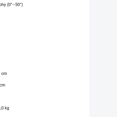
nohy (0°–50°)
3 cm
 cm
,0 kg