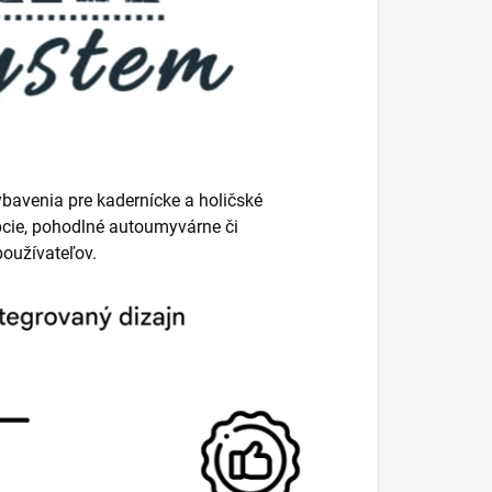
bavenia pre kadernícke a holičské
epcie, pohodlné autoumyvárne či
používateľov.