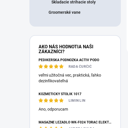
Skladacie strihacie stoly
Groomerské vane
AKO NÁS HODNOTIA NAŠI
ZÁKAZNÍCI?
PEDIKÉRSKÁ PODNOŽKA ACTIV PODO
RADA ĆURČIĆ
veľmi užitočná vec, praktická, ľahko
dezinfikovateľná
KOZMETICKÝ STOLÍK 1017
LIMIN LIN
Ano, оdporucam
MASÁŽNE LEŽADLO WK-F024 TORAC ELEKTRICKÉ