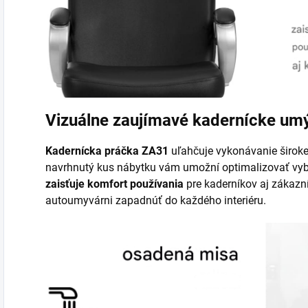
Vizuálne zaujímavé kadernícke um
Kadernícka práčka ZA31
uľahčuje vykonávanie širokej
navrhnutý kus nábytku vám umožní optimalizovať vyb
zaisťuje komfort používania
pre kaderníkov aj zákazn
autoumyvárni zapadnúť do každého interiéru.