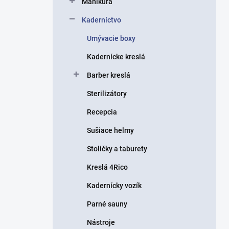
Manikúra
e
l
Kaderníctvo
Umývacie boxy
Kadernícke kreslá
Barber kreslá
Sterilizátory
Recepcia
Sušiace helmy
Stoličky a taburety
Kreslá 4Rico
Kadernícky vozík
Parné sauny
Nástroje