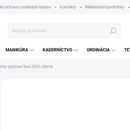
ky ochrany osobných údajov
Kontakty
Reklamační podmínky
Hľadať
MANIKÚRA
KADERNÍCTVO
ORDINÁCIA
TE
ícky umývací box ZA31 čierna
Neohodnotené
Podrobnosti hodnotenia
ZNAČKA:
HAIR S
€
€52
Jedn
SK
cena