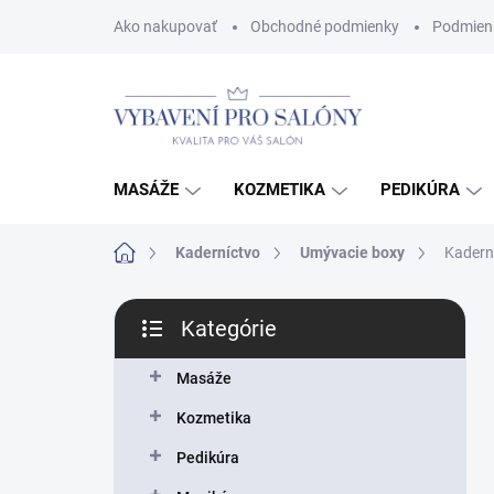
Prejsť
Ako nakupovať
Obchodné podmienky
Podmien
na
obsah
MASÁŽE
KOZMETIKA
PEDIKÚRA
Domov
Kaderníctvo
Umývacie boxy
Kadern
B
Kategórie
o
Preskočiť
č
kategórie
n
Masáže
ý
Kozmetika
p
a
Pedikúra
n