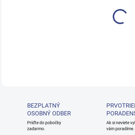
Kade
ošet
opti
komf
farb
DETA
BEZPLATNÝ
PRVOTRIE
OSOBNÝ ODBER
PORADEN
Príďte do pobočky
Ak si neviete vy
zadarmo.
vám poradíme.