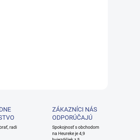
−
+
Pridať do košíka
rnícka práčka ZA31
uľahčuje vykonávanie širokej škály
rení vlasov. Starostlivo navrhnutý kus nábytku vám umožní
malizovať vybavenie salónu.
Integrovaný dizajn zaisťuje
ort používania
pre kaderníkov aj zákazníkov a klasické
y umožnia autoumyvárni zapadnúť do každého interiéru.
ILNÉ INFORMÁCIE
OPÝTAŤ SA
DNE
ZÁKAZNÍCI NÁS
STVO
ODPORÚČAJÚ
brať, radi
Spokojnosť s obchodom
na Heureke je 4,9
hviezdičiek z 5.