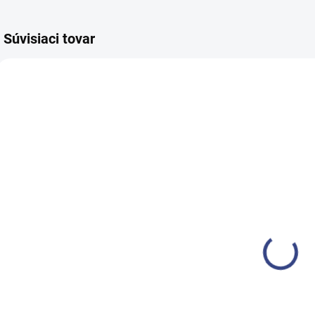
Súvisiaci tovar
SKLADOM
SKLADOM
(3 KS)
(1 KS)
Kadernícky
Kadernícke
umývací box
kreslo
k
Gabbiano
Gabbiano
Porto 1
Porto 1
€620
€375
€504,10 bez DPH
€304,90 bez DPH
€
Detail
Detail