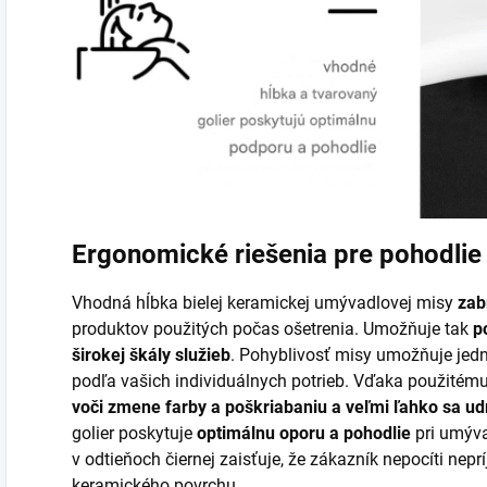
Ergonomické riešenia pre pohodlie 
Vhodná hĺbka bielej keramickej umývadlovej misy
zab
produktov použitých počas ošetrenia. Umožňuje tak
p
širokej škály služieb
. Pohyblivosť misy umožňuje jedn
podľa vašich individuálnych potrieb. Vďaka použitém
voči zmene farby a poškriabaniu a veľmi ľahko sa udr
golier poskytuje
optimálnu oporu a pohodlie
pri umýva
v odtieňoch čiernej zaisťuje, že zákazník nepocíti nep
keramického povrchu.