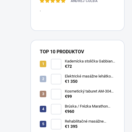
ANDREJ CULBA
.
TOP 10 PRODUKTOV
Kadernícka stolička Gabbiano
D026
€72
Elektrické masážne lehátko
Evero V4 ERGO Soft Touch
€1 350
K622 Šedé
Kosmetický taburet AM-304
stolička
€99
Brúska / Frézka Marathon
Cyclone - Vac s odsávačem
€960
bezuhlíková
Rehabilitačné masážne
ležadlo JSR 4 manuálne
€1 395