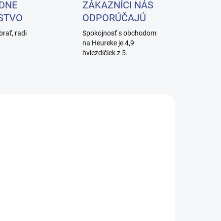
DNE
ZÁKAZNÍCI NÁS
STVO
ODPORÚČAJÚ
brať, radi
Spokojnosť s obchodom
na Heureke je 4,9
hviezdičiek z 5.
SKLADOM
SKLADOM
(1 KS)
(>5 KS)
Kadernícke
Kadernícke
reslo
kreslo
Gabbiano
Gabbiano