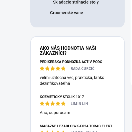
Skladacie strihacie stoly
Groomerské vane
AKO NÁS HODNOTIA NAŠI
ZÁKAZNÍCI?
PEDIKÉRSKÁ PODNOŽKA ACTIV PODO
RADA ĆURČIĆ
veľmi užitočná vec, praktická, ľahko
dezinfikovateľná
KOZMETICKÝ STOLÍK 1017
LIMIN LIN
Ano, оdporucam
MASÁŽNE LEŽADLO WK-F024 TORAC ELEKTRICKÉ