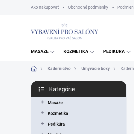
Prejsť
Ako nakupovať
Obchodné podmienky
Podmien
na
obsah
MASÁŽE
KOZMETIKA
PEDIKÚRA
Domov
Kaderníctvo
Umývacie boxy
Kadern
B
Kategórie
o
Preskočiť
č
kategórie
n
Masáže
ý
Kozmetika
p
a
Pedikúra
n