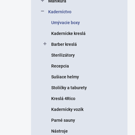
Manikúra
e
l
Kaderníctvo
Umývacie boxy
Kadernícke kreslá
Barber kreslá
Sterilizátory
Recepcia
Sušiace helmy
Stoličky a taburety
Kreslá 4Rico
Kadernícky vozík
Parné sauny
Nástroje