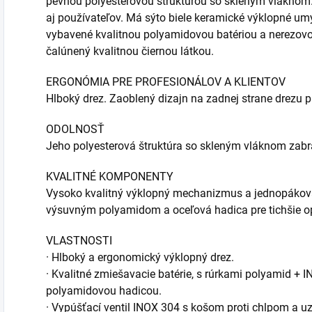
pevnou polyesterovou štruktúrou so skleným vláknom.
aj používateľov. Má sýto biele keramické výklopné u
vybavené kvalitnou polyamidovou batériou a nerezov
čalúnený kvalitnou čiernou látkou.
ERGONÓMIA PRE PROFESIONÁLOV A KLIENTOV
Hlboký drez. Zaoblený dizajn na zadnej strane drezu p
ODOLNOSŤ
Jeho polyesterová štruktúra so skleným vláknom zabr
KVALITNÉ KOMPONENTY
Vysoko kvalitný výklopný mechanizmus a jednopákov
výsuvným polyamidom a oceľová hadica pre tichšie o
VLASTNOSTI
· Hlboký a ergonomický výklopný drez.
· Kvalitné zmiešavacie batérie, s rúrkami polyamid + 
polyamidovou hadicou.
· Vypúšťací ventil INOX 304 s košom proti chlpom a u