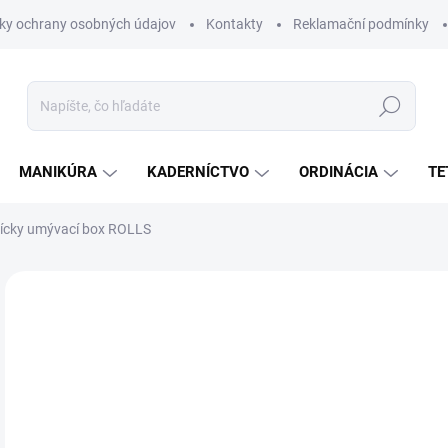
ky ochrany osobných údajov
Kontakty
Reklamační podmínky
Hľadať
MANIKÚRA
KADERNÍCTVO
ORDINÁCIA
TE
ícky umývací box ROLLS
Neohodnotené
Podrobnosti hodnotenia
ZNAČKA:
WEELKO
€
€43
Jedn
ZVO
cena