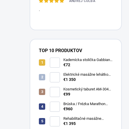
ANDREJ CULBA
.
TOP 10 PRODUKTOV
Kadernícka stolička Gabbiano
D026
€72
Elektrické masážne lehátko
Evero V4 ERGO Soft Touch
€1 350
K622 Šedé
Kosmetický taburet AM-304
stolička
€99
Brúska / Frézka Marathon
Cyclone - Vac s odsávačem
€960
bezuhlíková
Rehabilitačné masážne
ležadlo JSR 4 manuálne
€1 395