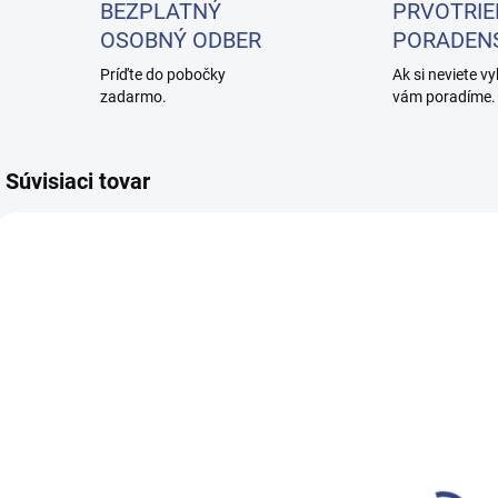
BEZPLATNÝ
PRVOTRIE
OSOBNÝ ODBER
PORADEN
Príďte do pobočky
Ak si neviete vy
zadarmo.
vám poradíme.
Súvisiaci tovar
SKLADOM
SKLADOM
(1 KS)
(3 KS)
Kadernícky
Kadernícky
umývací box
umývací box
k
Gabbiano
Gabbiano