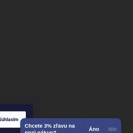
Súhlasím
Chcete 3% zľavu na
Áno
Nie
prvý nákup?