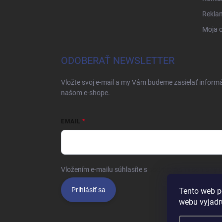
Rekla
Moja 
ODOBERAŤ NEWSLETTER
Vložte svoj e-mail a my Vám budeme zasielať inform
našom e-shope.
EMAIL
Vložením e-mailu súhlasíte s
podmienkami ochrany 
Prihlásiť sa
Tento web p
webu vyjadru