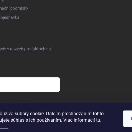
mační podmínky
objednávka
ácie o nových produktoch na
osobných údajov
oužíva súbory cookie. Ďalším prechádzaním tohto
jete súhlas s ich používaním. Viac informácií
tu
.