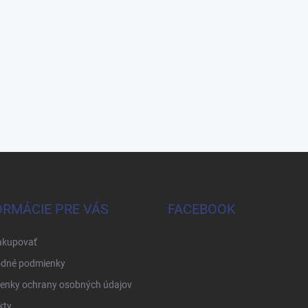
ORMÁCIE PRE VÁS
FACEBOOK
akupovať
dné podmienky
enky ochrany osobných údajov
kty