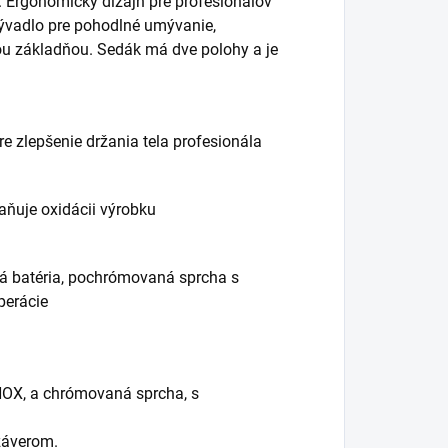
 Ergonomický dizajn pre profesionálov
mývadlo pre pohodlné umývanie,
ou základňou. Sedák má dve polohy a je
re zlepšenie držania tela profesionála
aňuje oxidácii výrobku
á batéria, pochrómovaná sprcha s
perácie
INOX, a chrómovaná sprcha, s
záverom.