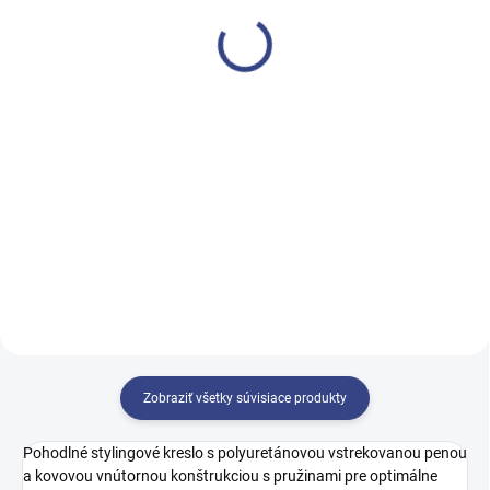
€415
€620
€337,40 bez DPH
€504,10 bez DPH
Detail
Detail
Vkusné kadernícke kreslo
Elegantná kadernícka práčka
Gabbiano Wersal vybavené
Gabbiano Porto-BM bola
účinným hydraulickým zdvihom
navrhnutá s ohľadom na
bolo navrhnuté tak, aby
praktické vybavenie pre
zabezpečilo vysoký komfort
profesionálny kadernícky
používania a zlepšilo výkon
salón. Zlepšuje základné
širokej...
ošetrenie...
Zobraziť všetky súvisiace produkty
Pohodlné stylingové kreslo s polyuretánovou vstrekovanou penou
a kovovou vnútornou konštrukciou s pružinami pre optimálne