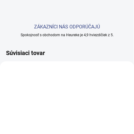
ZÁKAZNÍCI NÁS ODPORÚČAJÚ
Spokojnosť s obchodom na Heureke je 4,9 hviezdičiek z 5.
Súvisiaci tovar
SKLADOM
SKLADOM
(>5 KS)
(3 KS)
Kadernícke kreslo
Kadernícky umývací box
Gabbiano Wersal
Gabbiano Porto 1