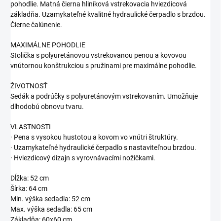
pohodlie. Matná čierna hliníková vstrekovacia hviezdicová
základňa. Uzamykateľné kvalitné hydraulické čerpadlo s brzdou.
Čierne čalúnenie.
MAXIMÁLNE POHODLIE
Stolička s polyuretánovou vstrekovanou penou a kovovou
vnútornou konštrukciou s pružinami pre maximálne pohodlie.
ŽIVOTNOSŤ
Sedák a podrúčky s polyuretánovým vstrekovaním. Umožňuje
dlhodobú obnovu tvaru.
VLASTNOSTI
· Pena s vysokou hustotou a kovom vo vnútri štruktúry.
· Uzamykateľné hydraulické čerpadlo s nastaviteľnou brzdou.
· Hviezdicový dizajn s vyrovnávacími nožičkami.
Dĺžka: 52 cm
Šírka: 64 cm
Min. výška sedadla: 52 cm
Max. výška sedadla: 65 cm
Základňa: 60x60 cm