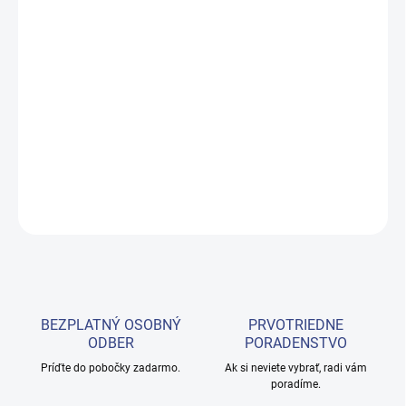
−
+
Pridať do košíka
Pohodlné stylingové kreslo s polyuretánovou vstrekovanou penou
a kovovou vnútornou konštrukciou s pružinami pre optimálne
pohodlie. Matná čierna hliníková vstrekovacia hviezdicová
základňa. Uzamykateľné kvalitné hydraulické čerpadlo s brzdou.
Čierne čalúnenie.
DETAILNÉ INFORMÁCIE
OPÝTAŤ SA
BEZPLATNÝ OSOBNÝ
PRVOTRIEDNE
ODBER
PORADENSTVO
Príďte do pobočky zadarmo.
Ak si neviete vybrať, radi vám
poradíme.