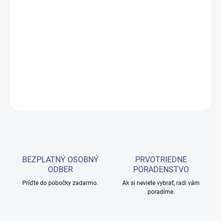
−
+
Pridať do košíka
Estetické kreslo so 4 motormi, ktoré nastavujú výšku, sklon
operadla, uhol sedadla a opierku nôh. Vyhrievané, Ľad svetlo.
DETAILNÉ INFORMÁCIE
OPÝTAŤ SA
BEZPLATNÝ OSOBNÝ
PRVOTRIEDNE
ODBER
PORADENSTVO
Príďte do pobočky zadarmo.
Ak si neviete vybrať, radi vám
poradíme.