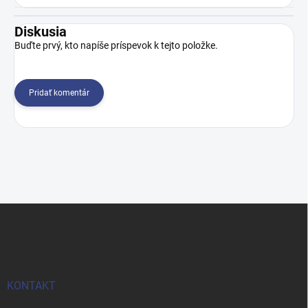
Diskusia
Buďte prvý, kto napíše príspevok k tejto položke.
Pridať komentár
Z
á
p
ä
t
i
KONTAKT
e