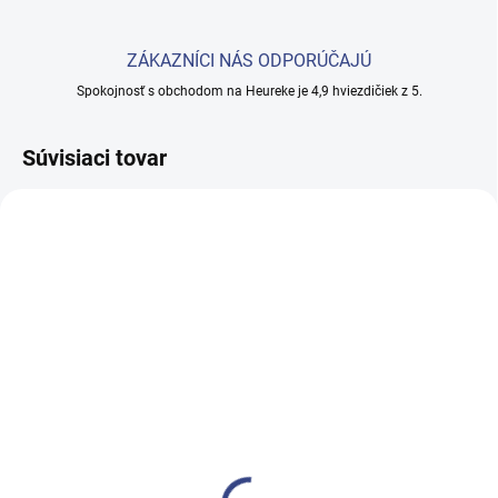
ZÁKAZNÍCI NÁS ODPORÚČAJÚ
Spokojnosť s obchodom na Heureke je 4,9 hviezdičiek z 5.
Súvisiaci tovar
SKLADOM
SKLADOM
(5 KS)
(5 KS)
Froté prestieradlo
Držiak na rolky 50080.1
COVER.BEAUTY
závesný
€55
€65