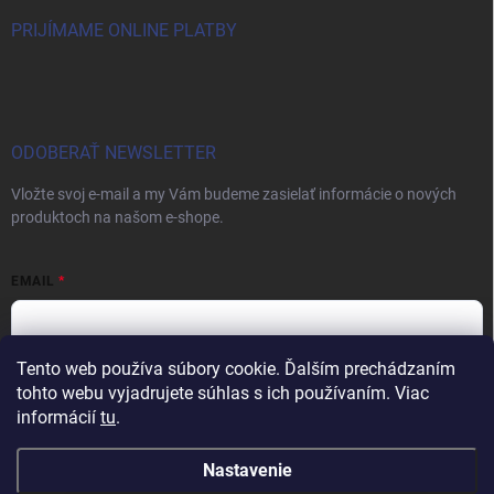
PRIJÍMAME ONLINE PLATBY
ODOBERAŤ NEWSLETTER
Vložte svoj e-mail a my Vám budeme zasielať informácie o nových
produktoch na našom e-shope.
EMAIL
Tento web používa súbory cookie. Ďalším prechádzaním
Vložením e-mailu súhlasíte s
podmienkami ochrany osobných údajov
tohto webu vyjadrujete súhlas s ich používaním. Viac
informácií
tu
.
Prihlásiť sa
Nastavenie