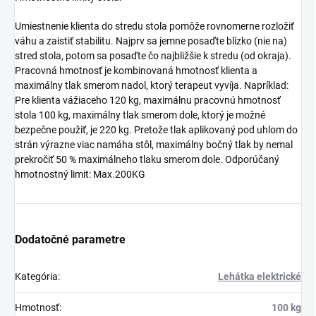
Umiestnenie klienta do stredu stola pomôže rovnomerne rozložiť
váhu a zaistiť stabilitu. Najprv sa jemne posaďte blízko (nie na)
stred stola, potom sa posaďte čo najbližšie k stredu (od okraja).
Pracovná hmotnosť je kombinovaná hmotnosť klienta a
maximálny tlak smerom nadol, ktorý terapeut vyvíja. Napríklad:
Pre klienta vážiaceho 120 kg, maximálnu pracovnú hmotnosť
stola 100 kg, maximálny tlak smerom dole, ktorý je možné
bezpečne použiť, je 220 kg. Pretože tlak aplikovaný pod uhlom do
strán výrazne viac namáha stôl, maximálny bočný tlak by nemal
prekročiť 50 % maximálneho tlaku smerom dole. Odporúčaný
hmotnostný limit: Max.200KG
Dodatočné parametre
Kategória
:
Lehátka elektrické
Hmotnosť
:
100 kg