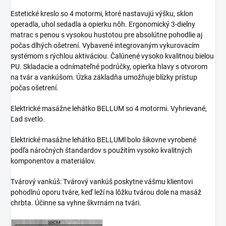
Estetické kreslo so 4 motormi, ktoré nastavujú výšku, sklon
operadla, uhol sedadla a opierku nôh. Ergonomický 3-dielny
matrac s penou s vysokou hustotou pre absolútne pohodlie aj
počas dlhých ošetrení. Vybavené integrovaným vykurovacím
systémom s rýchlou aktiváciou. Čalúnené vysoko kvalitnou bielou
PU. Skladacie a odnímateľné podrúčky, opierka hlavy s otvorom
na tvár a vankúšom. Úzka základňa umožňuje blízky prístup
počas ošetrení.
Elektrické masážne lehátko BELLUM so 4 motormi. Vyhrievané,
Ľad svetlo.
Elektrické masážne lehátko BELLUMl bolo šikovne vyrobené
podľa náročných štandardov s použitím vysoko kvalitných
komponentov a materiálov.
Tvárový vankúš: Tvárový vankúš poskytne vášmu klientovi
pohodlnú oporu tváre, keď leží na lôžku tvárou dole na masáž
chrbta. Účinne sa vyhne škvrnám na tvári.