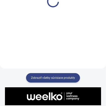
€44,70 bez DPH
€52,90 bez DPH
Do košíka
Do košíka
Biely ochranný poťah na
Kovový držiak na lanku.
kozmetické kreslá.
Zobraziť všetky súvisiace produkty