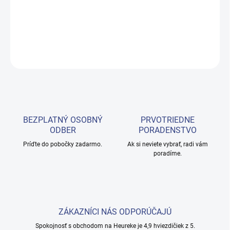
👉
Darujte kvalitu, profesionálnu starostlivosť a pohodlie!
DETAILNÉ INFORMÁCIE
OPÝTAŤ SA
BEZPLATNÝ OSOBNÝ
PRVOTRIEDNE
ODBER
PORADENSTVO
Príďte do pobočky zadarmo.
Ak si neviete vybrať, radi vám
poradíme.
ZÁKAZNÍCI NÁS ODPORÚČAJÚ
Spokojnosť s obchodom na Heureke je 4,9 hviezdičiek z 5.