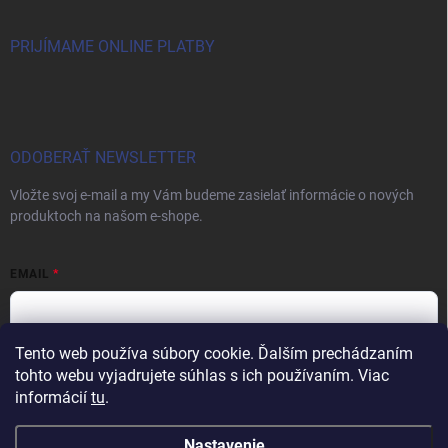
PRIJÍMAME ONLINE PLATBY
ODOBERAŤ NEWSLETTER
Vložte svoj e-mail a my Vám budeme zasielať informácie o nových
produktoch na našom e-shope.
EMAIL
Tento web používa súbory cookie. Ďalším prechádzaním
Vložením e-mailu súhlasíte s
podmienkami ochrany osobných údajov
tohto webu vyjadrujete súhlas s ich používaním. Viac
informácií
tu
.
Prihlásiť sa
Nastavenie