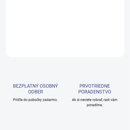
−
+
Pridať do košíka
Batoh mestský
DETAILNÉ INFORMÁCIE
OPÝTAŤ SA
BEZPLATNÝ OSOBNÝ
PRVOTRIEDNE
ODBER
PORADENSTVO
Príďte do pobočky zadarmo.
Ak si neviete vybrať, radi vám
poradíme.