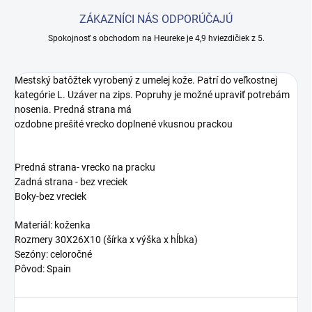
ZÁKAZNÍCI NÁS ODPORÚČAJÚ
Spokojnosť s obchodom na Heureke je 4,9 hviezdičiek z 5.
Mestský batôžtek vyrobený z umelej kože. Patrí do veľkostnej
kategórie L. Uzáver na zips. Popruhy je možné upraviť potrebám
nosenia. Predná strana má
ozdobne prešité vrecko doplnené vkusnou prackou
Predná strana- vrecko na pracku
Zadná strana - bez vreciek
Boky-bez vreciek
Materiál: koženka
Rozmery 30X26X10 (šírka x výška x hĺbka)
Sezóny: celoročné
Pôvod: Spain