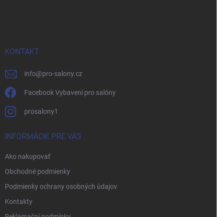
á
p
ä
t
i
KONTAKT
e
info
@
pro-salony.cz
Facebook Vybavení pro salóny
prosalony1
INFORMÁCIE PRE VÁS
Ako nakupovať
Obchodné podmienky
Podmienky ochrany osobných údajov
Kontakty
Reklamační podmínky