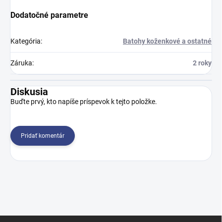
Dodatočné parametre
Kategória
:
Batohy koženkové a ostatné
Záruka
:
2 roky
Diskusia
Buďte prvý, kto napíše príspevok k tejto položke.
Pridať komentár
Z