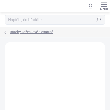
Prejsť
na
obsah
Hľadať
Batohy koženkové a ostatné
Podrobnosti hodnotenia
Neohodnotené