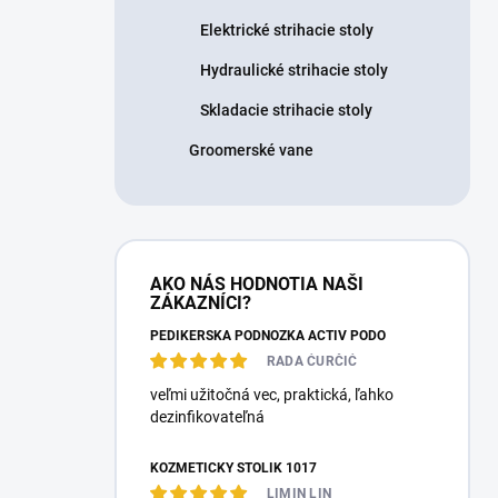
Elektrické strihacie stoly
Hydraulické strihacie stoly
Skladacie strihacie stoly
Groomerské vane
AKO NÁS HODNOTIA NAŠI
ZÁKAZNÍCI?
PEDIKÉRSKÁ PODNOŽKA ACTIV PODO
RADA ĆURČIĆ
veľmi užitočná vec, praktická, ľahko
dezinfikovateľná
KOZMETICKÝ STOLÍK 1017
LIMIN LIN