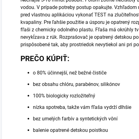
vodou. V prípade potreby postup opakujte. Vzhľadom 
pred vlastnou aplikáciou vykonať TEST na zlučiteľnos
kvapaliny. Pre ľahšie použitie a úsporu je opatrený ro
fľaši z chemicky odolného plastu. Fľaša má okrúhly tvar
nevykĺzava z rúk. Rozprašovač je opatrený detskou pois
prispôsobené tak, aby prostriedok nevytiekol ani pri po
PREČO KÚPIŤ:
o 80% účinnejší, než bežné čističe
bez obsahu chlóru, parabénov, silikónov
100% biologicky rozložiteľný
nízka spotreba, takže vám fľaša vydrží dlhšie
bez umelých farbív a syntetických vôní
balenie opatrené detskou poistkou