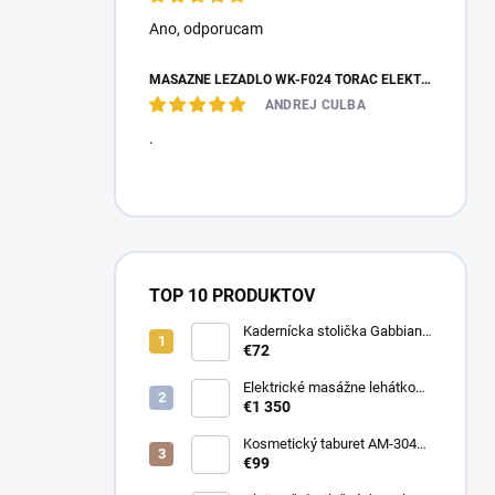
Ano, оdporucam
MASÁŽNE LEŽADLO WK-F024 TORAC ELEKTRICKÉ
ANDREJ CULBA
.
TOP 10 PRODUKTOV
Kadernícka stolička Gabbiano
D026
€72
Elektrické masážne lehátko
Evero V4 ERGO Soft Touch
€1 350
K622 Šedé
Kosmetický taburet AM-304
stolička
€99