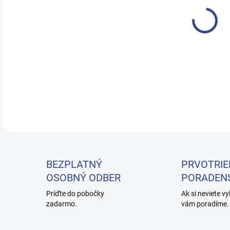
Nano
olej
plas
dosi
DETA
BEZPLATNÝ
PRVOTRIE
OSOBNÝ ODBER
PORADEN
Príďte do pobočky
Ak si neviete vy
zadarmo.
vám poradíme.