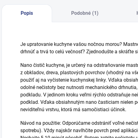
Popis
Podobné (1)
Je upratovanie kuchyne vašou nočnou morou? Mastnot
drhnúť a trvá to celú večnosť? Zjednodušte a skráťte 
Nano čistič kuchyne, je určený na odstraňovanie mastno
z obkladov, dreva, plastových povrchov (vhodný na vš
použiť aj na vyčistenie kuchynskej linky. Vďaka obsia
odolné nečistoty bez nutnosti mechanického drhnuti
podkladu. V jedinom kroku veľmi rýchlo odstraňuje neči
podklad. Vďaka obsiahnutým nano časticiam nielen perf
neviditeľnú vrstvu, ktorá má samočistiaci účinok.
Návod na použitie: Odporúčame odstrániť voľné nečis
spotrebu). Vždy najskôr navlhčite povrch pred apliká
Nechajte 5-10 minút pôsobiť. Potom zotrite nečistoty u