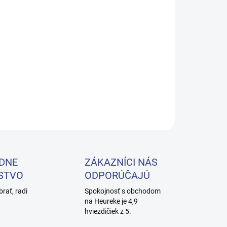
−
+
Pridať do košíka
 čistič kuchyne, je určený na odstraňovanie mastnoty,
ov, tukov i biologických nečistôt z obkladov, dreva,
tových povrchov (vhodný na všetky typy pracovných
ek).
ILNÉ INFORMÁCIE
OPÝTAŤ SA
DNE
ZÁKAZNÍCI NÁS
STVO
ODPORÚČAJÚ
brať, radi
Spokojnosť s obchodom
na Heureke je 4,9
hviezdičiek z 5.