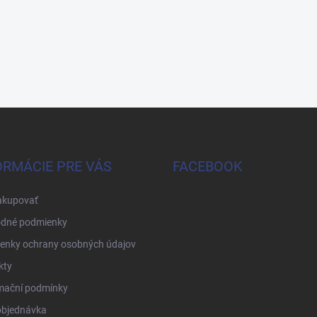
ORMÁCIE PRE VÁS
FACEBOOK
akupovať
dné podmienky
enky ochrany osobných údajov
kty
mační podmínky
objednávka