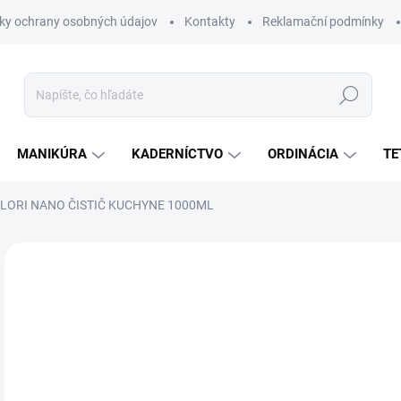
ky ochrany osobných údajov
Kontakty
Reklamační podmínky
Hľadať
MANIKÚRA
KADERNÍCTVO
ORDINÁCIA
TE
LORI NANO ČISTIČ KUCHYNE 1000ML
Neohodnotené
Podrobnosti hodnotenia
€
€11
Jedn
SK
cena