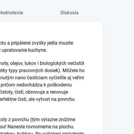
Hodnotenie
Diskusia
u a pripálené zvyšky jedla musíte
si upratovanie kuchyne.
ty, olejov, tukov i biologických nečistôt
etky typy pracovných dosiek). Môžete ho
hnutým nano časticiam vyčistíte aj veľmi
a, pričom nedochádza k poškodeniu
stoty, čistí, obnovuje a renovuje
ektne čistí, ale vytvorí na povrchu
toty z povrchu (tým výrazne znížime
ciou! Naneste rovnomerne na plochu.
tierkou, hubkou. Po vyčistení opláchnite