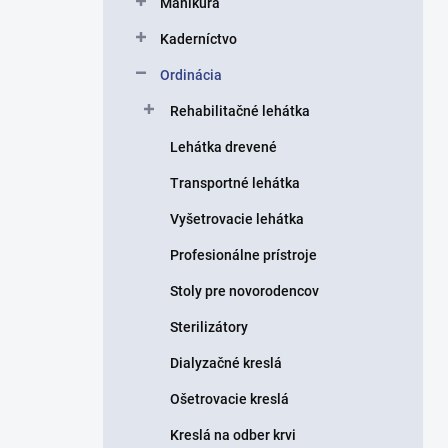
Manikúra
e
l
Kaderníctvo
Ordinácia
Rehabilitačné lehátka
Lehátka drevené
Transportné lehátka
Vyšetrovacie lehátka
Profesionálne prístroje
Stoly pre novorodencov
Sterilizátory
Dialyzačné kreslá
Ošetrovacie kreslá
Kreslá na odber krvi