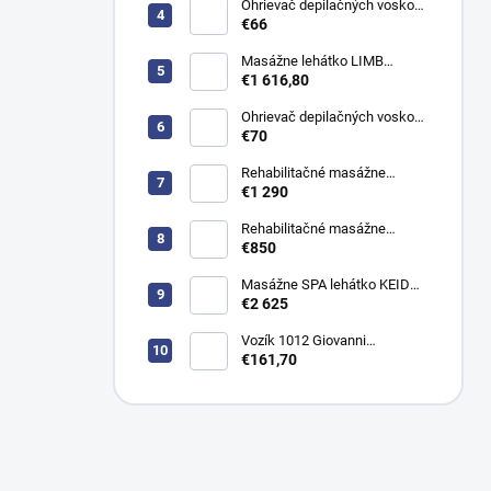
Ohrievač depilačných voskov
Satin WKE024
€66
Masážne lehátko LIMB
Azzurro 815B elektrické
€1 616,80
Ohrievač depilačných voskov
Silky WKE023
€70
Rehabilitačné masážne
ležadlo JSR H hydraulické
€1 290
Rehabilitačné masážne
ležadlo KSR 2 manuálne
€850
Masážne SPA lehátko KEID
WARM s vyhrievaním
€2 625
elektrické
Vozík 1012 Giovanni
kozmetický stolík
€161,70