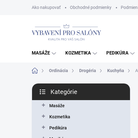
Prejsť
Ako nakupovať
Obchodné podmienky
Podmien
na
obsah
MASÁŽE
KOZMETIKA
PEDIKÚRA
Domov
Ordinácia
Drogéria
Kuchyňa
A
B
Kategórie
o
Preskočiť
č
kategórie
n
Masáže
ý
Kozmetika
p
a
Pedikúra
n